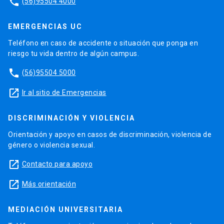
phone
(56)95504 4000
EMERGENCIAS UC
Teléfono en caso de accidente o situación que ponga en
riesgo tu vida dentro de algún campus.
phone
(56)95504 5000
launch
Ir al sitio de Emergencias
DISCRIMINACIÓN Y VIOLENCIA
Orientación y apoyo en casos de discriminación, violencia de
género o violencia sexual.
launch
Contacto para apoyo
launch
Más orientación
MEDIACIÓN UNIVERSITARIA