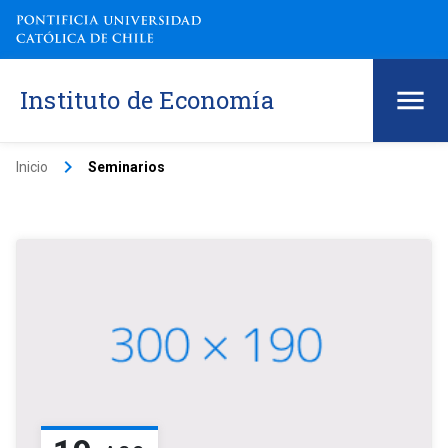
Instituto de Economía
keyboard_arrow_right
Inicio
Seminarios