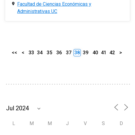
Facultad de Ciencias Económicas y
Administrativas UC
<<
<
33
34
35
36
37
38
39
40
41
42
>
L
M
M
J
V
S
D