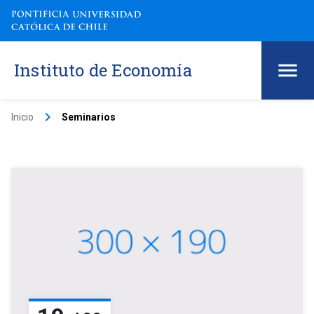
Instituto de Economía
keyboard_arrow_right
Inicio
Seminarios