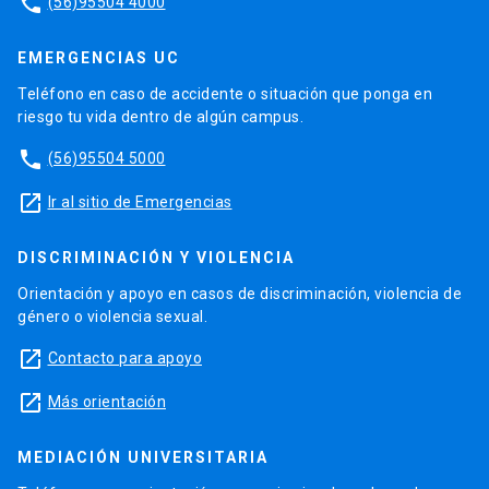
phone
(56)95504 4000
EMERGENCIAS UC
Teléfono en caso de accidente o situación que ponga en
riesgo tu vida dentro de algún campus.
phone
(56)95504 5000
launch
Ir al sitio de Emergencias
DISCRIMINACIÓN Y VIOLENCIA
Orientación y apoyo en casos de discriminación, violencia de
género o violencia sexual.
launch
Contacto para apoyo
launch
Más orientación
MEDIACIÓN UNIVERSITARIA