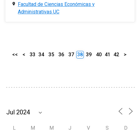
Facultad de Ciencias Económicas y
Administrativas UC
<<
<
33
34
35
36
37
38
39
40
41
42
>
L
M
M
J
V
S
D