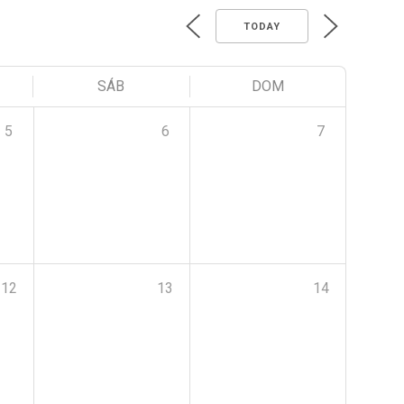
TODAY
SÁB
DOM
5
6
7
12
13
14