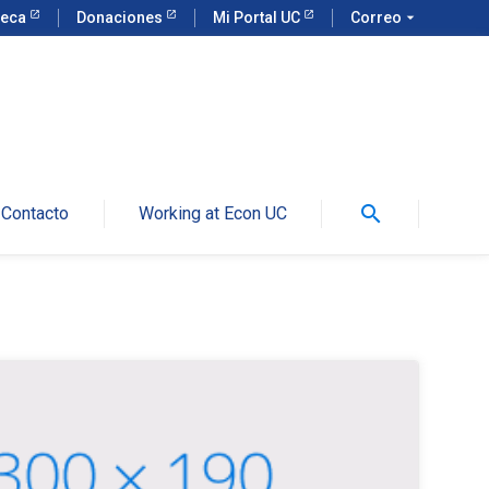
teca
Donaciones
Mi Portal UC
Correo
arrow_drop_down
search
Contacto
Working at Econ UC