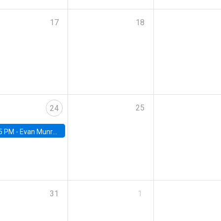
17
18
25
24
5 PM -
Evan Munro, Neyman Visiting Assistant Professor in the Department of Statistics at UC Berkeley
31
1