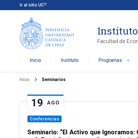
Ir al sitio UC
Institut
Facultad de Eco
Inicio
Instituto
Programas
arrow_drop_down
keyboard_arrow_right
Inicio
Seminarios
19
AGO
Conferencias
Seminario: “El Activo que Ignoramos: