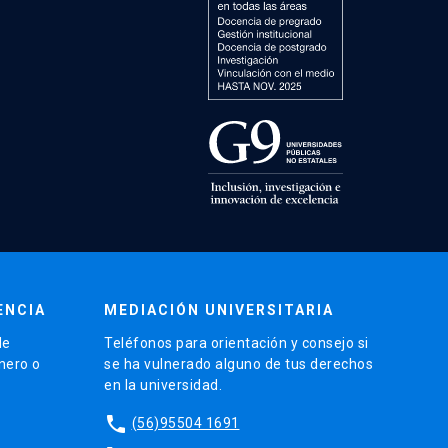
ENCIA
MEDIACIÓN UNIVERSITARIA
de
Teléfonos para orientación y consejo si
énero o
se ha vulnerado alguno de tus derechos
en la universidad.
phone
(56)95504 1691