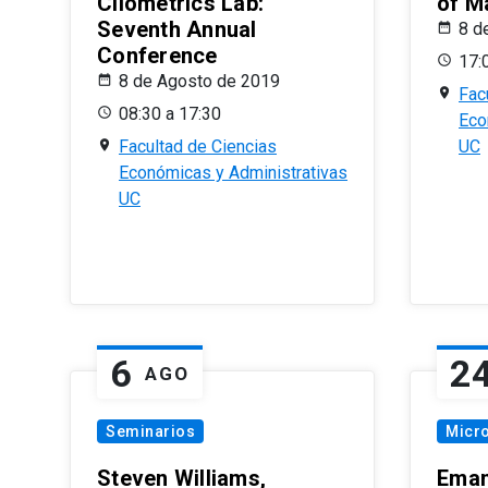
Cliometrics Lab:
of M
Seventh Annual
8 d
Conference
17:
8 de Agosto de 2019
Fac
08:30 a 17:30
Eco
Facultad de Ciencias
UC
Económicas y Administrativas
UC
6
2
AGO
Seminarios
Micr
Steven Williams,
Eman