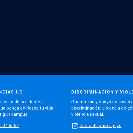
NCIAS UC
DISCRIMINACIÓN Y VIOL
n caso de accidente o
Orientación y apoyo en casos 
que ponga en riesgo tu vida
discriminación, violencia de g
 algún campus.
violencia sexual.
launch
5504 5000
Contacto para apoyo