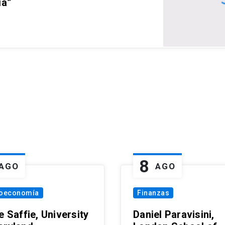
ia”
8
AGO
AGO
oeconomía
Finanzas
e Saffie, University
Daniel Paravisini,