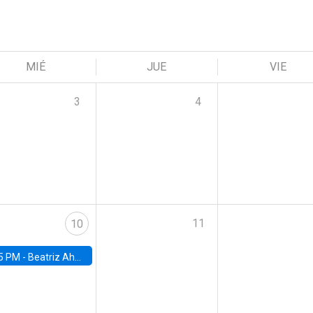
MIÉ
JUE
VIE
3
4
11
10
5 PM -
Beatriz Ahumada, PhD candidate, Universidad de Pittsburgh