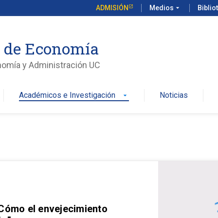
ADMISIÓN
Medios
arrow_drop_down
Biblio
o de Economía
nomía y Administración UC
Académicos e Investigación
Noticias
arrow_drop_down
 Cómo el envejecimiento