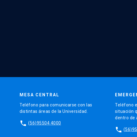
MESA CENTRAL
EMERGE
Teléfono para comunicarse con las
Teléfono e
distintas áreas de la Universidad.
situación 
dentro de
phone
(56)95504 4000
phone
(56)9