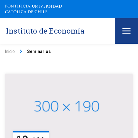
Instituto de Economía
keyboard_arrow_right
Inicio
Seminarios