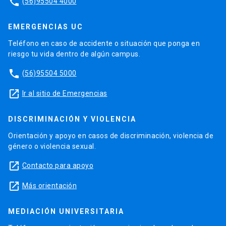
phone
(56)95504 4000
EMERGENCIAS UC
Teléfono en caso de accidente o situación que ponga en
riesgo tu vida dentro de algún campus.
phone
(56)95504 5000
launch
Ir al sitio de Emergencias
DISCRIMINACIÓN Y VIOLENCIA
Orientación y apoyo en casos de discriminación, violencia de
género o violencia sexual.
launch
Contacto para apoyo
launch
Más orientación
MEDIACIÓN UNIVERSITARIA