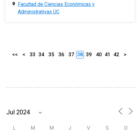
Facultad de Ciencias Económicas y
Administrativas UC
<<
<
33
34
35
36
37
38
39
40
41
42
>
L
M
M
J
V
S
D