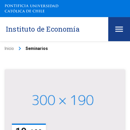
Instituto de Economía
keyboard_arrow_right
Inicio
Seminarios