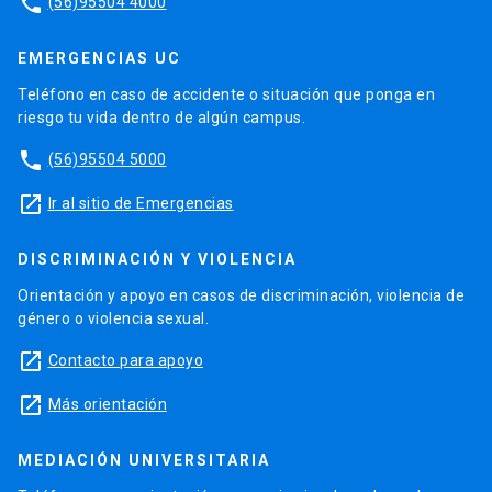
phone
(56)95504 4000
EMERGENCIAS UC
Teléfono en caso de accidente o situación que ponga en
riesgo tu vida dentro de algún campus.
phone
(56)95504 5000
launch
Ir al sitio de Emergencias
DISCRIMINACIÓN Y VIOLENCIA
Orientación y apoyo en casos de discriminación, violencia de
género o violencia sexual.
launch
Contacto para apoyo
launch
Más orientación
MEDIACIÓN UNIVERSITARIA