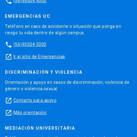
phone
(56)95504 4000
EMERGENCIAS UC
Teléfono en caso de accidente o situación que ponga en
riesgo tu vida dentro de algún campus.
phone
(56)95504 5000
launch
Ir al sitio de Emergencias
DISCRIMINACIÓN Y VIOLENCIA
Orientación y apoyo en casos de discriminación, violencia de
género o violencia sexual.
launch
Contacto para apoyo
launch
Más orientación
MEDIACIÓN UNIVERSITARIA