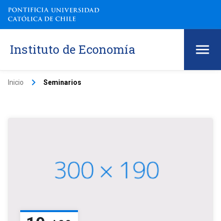
Instituto de Economía
keyboard_arrow_right
Inicio
Seminarios