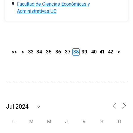
Facultad de Ciencias Económicas y
Administrativas UC
<<
<
33
34
35
36
37
38
39
40
41
42
>
L
M
M
J
V
S
D