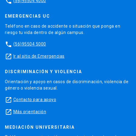
phone
(56)95504 4000
EMERGENCIAS UC
Teléfono en caso de accidente o situación que ponga en
riesgo tu vida dentro de algún campus.
phone
(56)95504 5000
launch
Ir al sitio de Emergencias
DISCRIMINACIÓN Y VIOLENCIA
Orientación y apoyo en casos de discriminación, violencia de
género o violencia sexual.
launch
Contacto para apoyo
launch
Más orientación
MEDIACIÓN UNIVERSITARIA