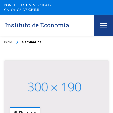
Instituto de Economía
keyboard_arrow_right
Inicio
Seminarios