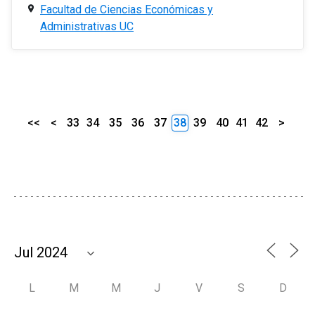
Facultad de Ciencias Económicas y
Administrativas UC
<<
<
33
34
35
36
37
38
39
40
41
42
>
L
M
M
J
V
S
D