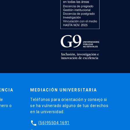
ENCIA
MEDIACIÓN UNIVERSITARIA
de
Teléfonos para orientación y consejo si
énero o
se ha vulnerado alguno de tus derechos
en la universidad.
phone
(56)95504 1691