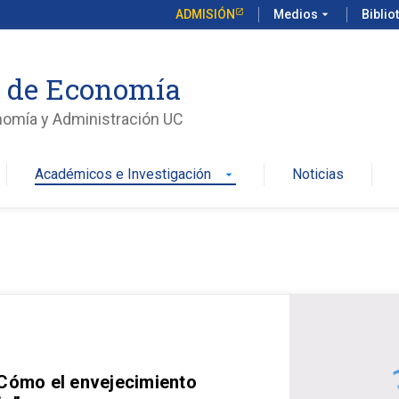
ADMISIÓN
Medios
arrow_drop_down
Biblio
o de Economía
nomía y Administración UC
Académicos e Investigación
Noticias
arrow_drop_down
 Cómo el envejecimiento