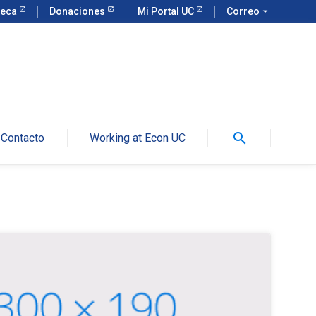
teca
Donaciones
Mi Portal UC
Correo
arrow_drop_down
search
Contacto
Working at Econ UC