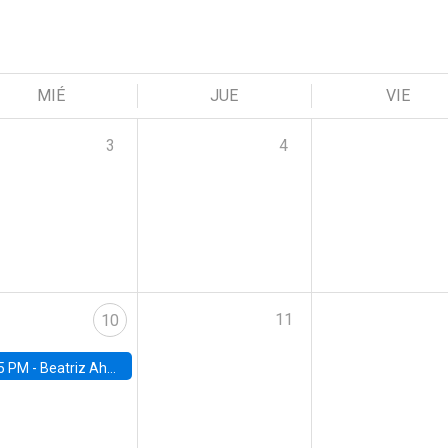
MIÉ
JUE
VIE
3
4
11
10
5 PM -
Beatriz Ahumada, PhD candidate, Universidad de Pittsburgh