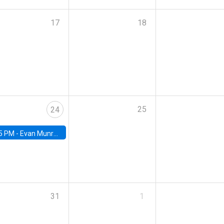
17
18
25
24
5 PM -
Evan Munro, Neyman Visiting Assistant Professor in the Department of Statistics at UC Berkeley
31
1