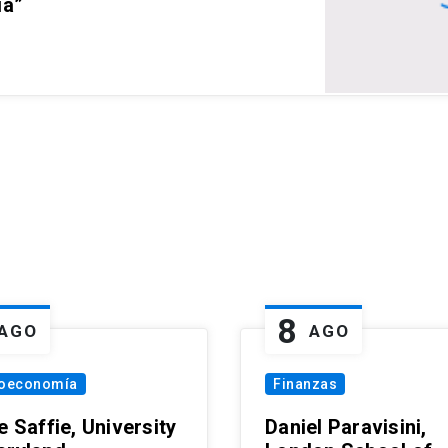
ia”
8
AGO
AGO
oeconomía
Finanzas
e Saffie, University
Daniel Paravisini,