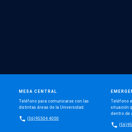
MESA CENTRAL
EMERGE
Teléfono para comunicarse con las
Teléfono e
distintas áreas de la Universidad.
situación 
dentro de
phone
(56)95504 4000
phone
(56)9