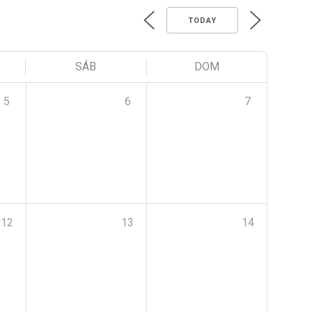
TODAY
SÁB
DOM
5
6
7
12
13
14