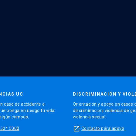
NCIAS UC
DISCRIMINACIÓN Y VIOL
n caso de accidente o
Orientación y apoyo en casos 
que ponga en riesgo tu vida
discriminación, violencia de g
 algún campus.
violencia sexual.
launch
5504 5000
Contacto para apoyo