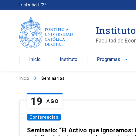
Ir al sitio UC
Institut
Facultad de Eco
Inicio
Instituto
Programas
arrow_drop_down
keyboard_arrow_right
Inicio
Seminarios
19
AGO
Conferencias
Seminario: “El Activo que Ignoramos: