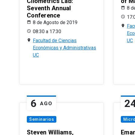
Cliometrics Lab:
of M
Seventh Annual
8 d
Conference
17:
8 de Agosto de 2019
Fac
08:30 a 17:30
Eco
Facultad de Ciencias
UC
Económicas y Administrativas
UC
6
2
AGO
Seminarios
Micr
Steven Williams,
Eman