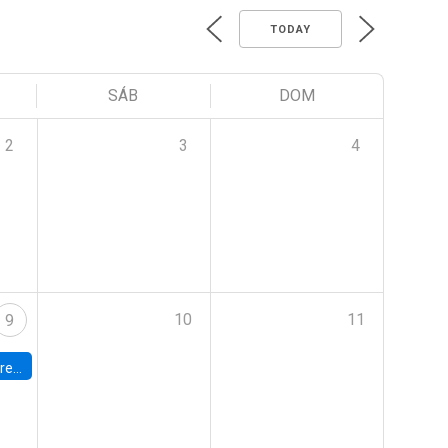
TODAY
SÁB
DOM
2
3
4
10
11
9
 Terrae