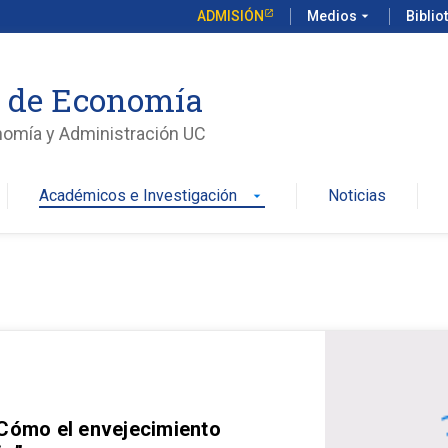
ADMISIÓN
Medios
arrow_drop_down
Biblio
o de Economía
nomía y Administración UC
Académicos e Investigación
Noticias
arrow_drop_down
 Cómo el envejecimiento