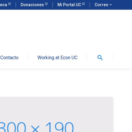
teca
Donaciones
Mi Portal UC
Correo
arrow_drop_down
search
Contacto
Working at Econ UC