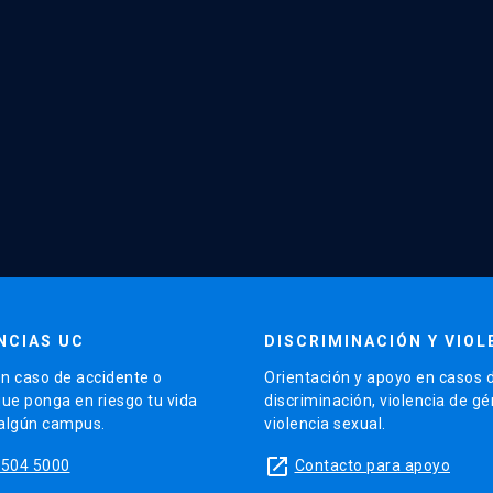
NCIAS UC
DISCRIMINACIÓN Y VIOL
n caso de accidente o
Orientación y apoyo en casos 
que ponga en riesgo tu vida
discriminación, violencia de g
 algún campus.
violencia sexual.
launch
5504 5000
Contacto para apoyo