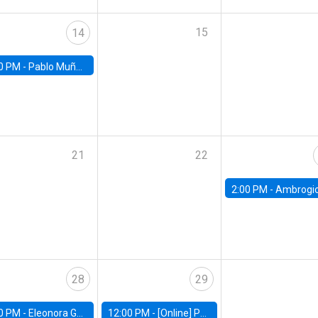
15
14
0 PM -
Pablo Muñoz, Universidad de Chile
21
22
2:00 PM -
Ambrogio Cesa-Bianchi, Bank of Eng
28
29
0 PM -
Eleonora Guarnieri, Exeter University
12:00 PM -
[Online] Pablo Slutzky, University of Maryland