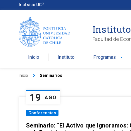
Ir al sitio UC
Institut
Facultad de Eco
Inicio
Instituto
Programas
arrow_drop_down
keyboard_arrow_right
Inicio
Seminarios
19
AGO
Conferencias
Seminario: “El Activo que Ignoramos: