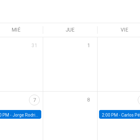
MIÉ
JUE
VIE
31
1
8
7
0 PM -
Jorge Rodriguez, Universidad de Los Andes
2:00 PM -
Carlos Pérez, Universidad Finis