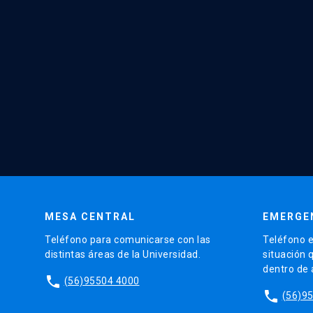
MESA CENTRAL
EMERGE
Teléfono para comunicarse con las
Teléfono e
distintas áreas de la Universidad.
situación 
dentro de
phone
(56)95504 4000
phone
(56)9