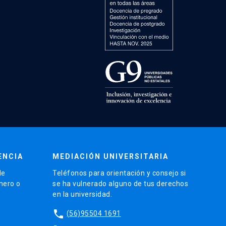
ENCIA
MEDIACIÓN UNIVERSITARIA
de
Teléfonos para orientación y consejo si
énero o
se ha vulnerado alguno de tus derechos
en la universidad.
phone
(56)95504 1691