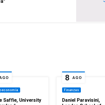
ia”
8
AGO
AGO
oeconomía
Finanzas
e Saffie, University
Daniel Paravisini,