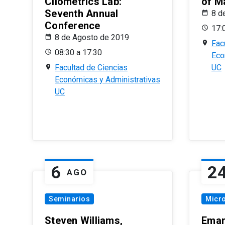
Cliometrics Lab:
of M
Seventh Annual
8 d
Conference
17:
8 de Agosto de 2019
Fac
08:30 a 17:30
Eco
Facultad de Ciencias
UC
Económicas y Administrativas
UC
6
2
AGO
Seminarios
Micr
Steven Williams,
Eman