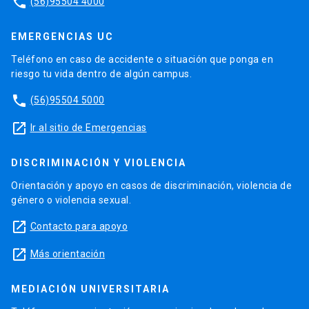
phone
(56)95504 4000
EMERGENCIAS UC
Teléfono en caso de accidente o situación que ponga en
riesgo tu vida dentro de algún campus.
phone
(56)95504 5000
launch
Ir al sitio de Emergencias
DISCRIMINACIÓN Y VIOLENCIA
Orientación y apoyo en casos de discriminación, violencia de
género o violencia sexual.
launch
Contacto para apoyo
launch
Más orientación
MEDIACIÓN UNIVERSITARIA