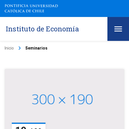
Instituto de Economía
keyboard_arrow_right
Inicio
Seminarios