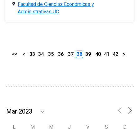
Facultad de Ciencias Económicas y
Administrativas UC
<<
<
33
34
35
36
37
38
39
40
41
42
>
L
M
M
J
V
S
D