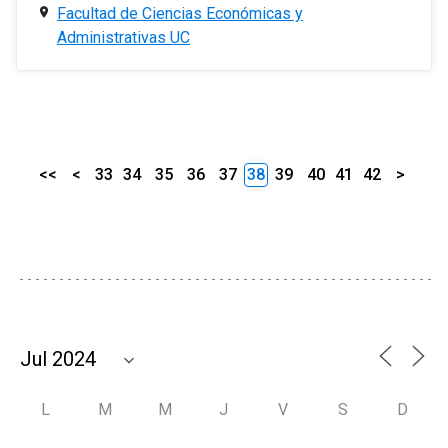
Facultad de Ciencias Económicas y
Administrativas UC
<<
<
33
34
35
36
37
38
39
40
41
42
>
L
M
M
J
V
S
D