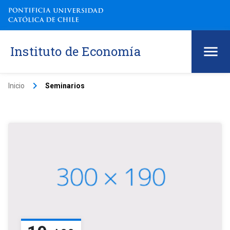
Instituto de Economía
keyboard_arrow_right
Inicio
Seminarios