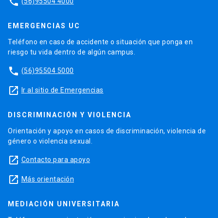
phone
(56)95504 4000
EMERGENCIAS UC
Teléfono en caso de accidente o situación que ponga en
riesgo tu vida dentro de algún campus.
phone
(56)95504 5000
launch
Ir al sitio de Emergencias
DISCRIMINACIÓN Y VIOLENCIA
Orientación y apoyo en casos de discriminación, violencia de
género o violencia sexual.
launch
Contacto para apoyo
launch
Más orientación
MEDIACIÓN UNIVERSITARIA