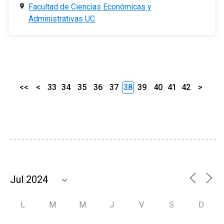
Facultad de Ciencias Económicas y
Administrativas UC
<<
<
33
34
35
36
37
38
39
40
41
42
>
L
M
M
J
V
S
D