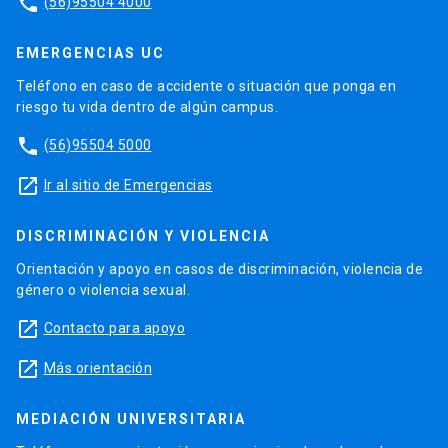
phone
(56)95504 4000
EMERGENCIAS UC
Teléfono en caso de accidente o situación que ponga en
riesgo tu vida dentro de algún campus.
phone
(56)95504 5000
launch
Ir al sitio de Emergencias
DISCRIMINACIÓN Y VIOLENCIA
Orientación y apoyo en casos de discriminación, violencia de
género o violencia sexual.
launch
Contacto para apoyo
launch
Más orientación
MEDIACIÓN UNIVERSITARIA