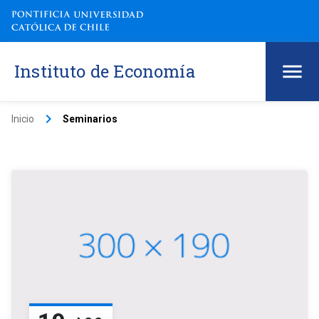
Instituto de Economía
keyboard_arrow_right
Inicio
Seminarios