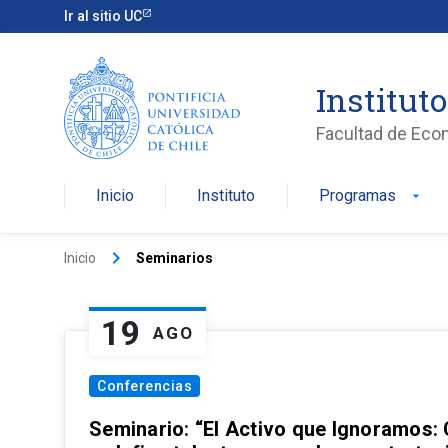
Ir al sitio UC
Institut
Facultad de Eco
Inicio
Instituto
Programas
arrow_drop_down
keyboard_arrow_right
Inicio
Seminarios
19
AGO
Conferencias
Seminario: “El Activo que Ignoramos: