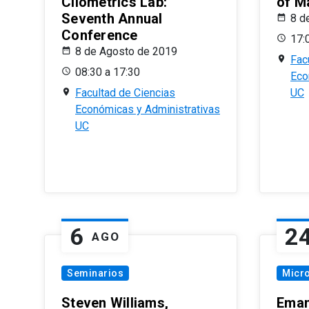
Cliometrics Lab:
of M
Seventh Annual
8 d
Conference
17:
8 de Agosto de 2019
Fac
08:30 a 17:30
Eco
Facultad de Ciencias
UC
Económicas y Administrativas
UC
6
2
AGO
Seminarios
Micr
Steven Williams,
Eman