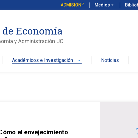
ADMISIÓN
Medios
arrow_drop_down
Biblio
o de Economía
nomía y Administración UC
Académicos e Investigación
Noticias
arrow_drop_down
 Cómo el envejecimiento