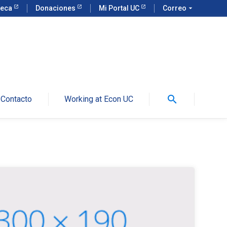
teca
Donaciones
Mi Portal UC
Correo
arrow_drop_down
search
Contacto
Working at Econ UC