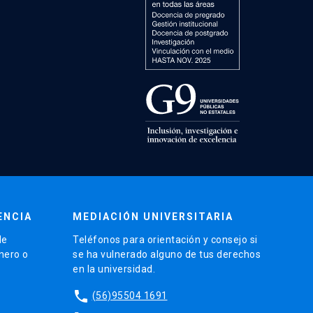
ENCIA
MEDIACIÓN UNIVERSITARIA
de
Teléfonos para orientación y consejo si
énero o
se ha vulnerado alguno de tus derechos
en la universidad.
phone
(56)95504 1691