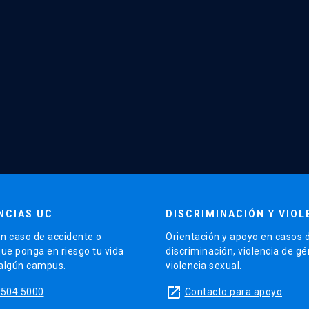
NCIAS UC
DISCRIMINACIÓN Y VIOL
n caso de accidente o
Orientación y apoyo en casos 
que ponga en riesgo tu vida
discriminación, violencia de g
 algún campus.
violencia sexual.
launch
5504 5000
Contacto para apoyo