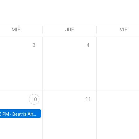
MIÉ
JUE
VIE
3
4
11
10
5 PM -
Beatriz Ahumada, PhD candidate, Universidad de Pittsburgh