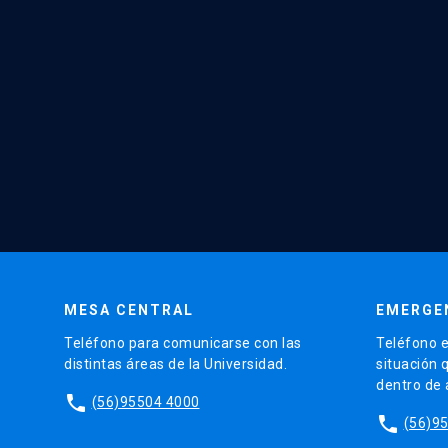
MESA CENTRAL
EMERGE
Teléfono para comunicarse con las
Teléfono e
distintas áreas de la Universidad.
situación 
dentro de
phone
(56)95504 4000
phone
(56)9