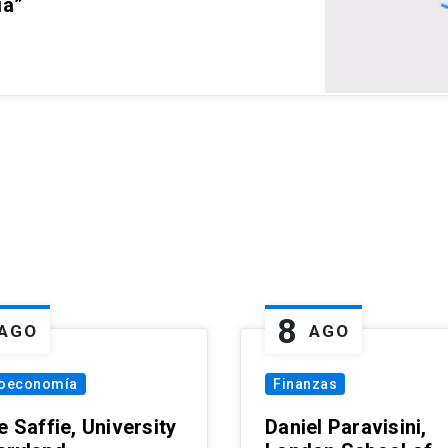
ia”
8
AGO
AGO
oeconomía
Finanzas
e Saffie, University
Daniel Paravisini,