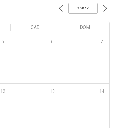
TODAY
SÁB
DOM
5
6
7
12
13
14