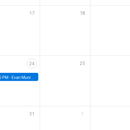
17
18
25
24
5 PM -
Evan Munro, Neyman Visiting Assistant Professor in the Department of Statistics at UC Berkeley
31
1