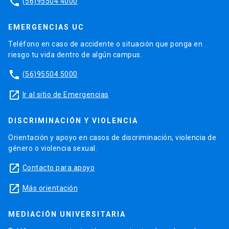
phone
(56)95504 4000
EMERGENCIAS UC
Teléfono en caso de accidente o situación que ponga en
riesgo tu vida dentro de algún campus.
phone
(56)95504 5000
launch
Ir al sitio de Emergencias
DISCRIMINACIÓN Y VIOLENCIA
Orientación y apoyo en casos de discriminación, violencia de
género o violencia sexual.
launch
Contacto para apoyo
launch
Más orientación
MEDIACIÓN UNIVERSITARIA