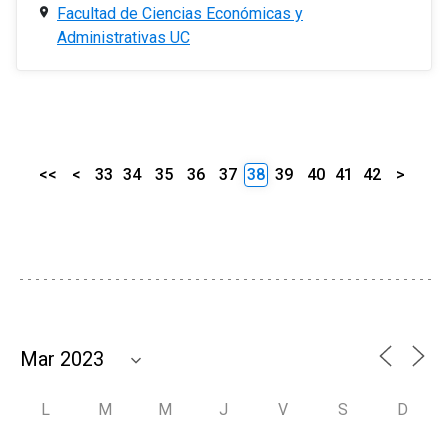
Facultad de Ciencias Económicas y
Administrativas UC
<<
<
33
34
35
36
37
38
39
40
41
42
>
L
M
M
J
V
S
D