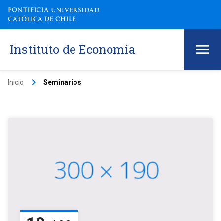
Instituto de Economía
keyboard_arrow_right
Inicio
Seminarios