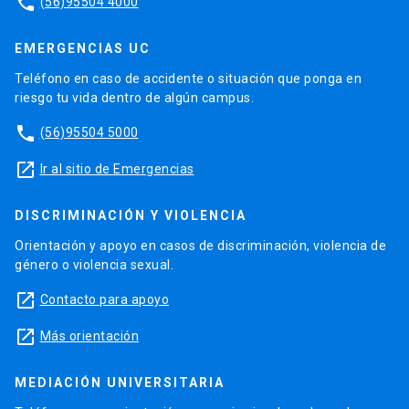
phone
(56)95504 4000
EMERGENCIAS UC
Teléfono en caso de accidente o situación que ponga en
riesgo tu vida dentro de algún campus.
phone
(56)95504 5000
launch
Ir al sitio de Emergencias
DISCRIMINACIÓN Y VIOLENCIA
Orientación y apoyo en casos de discriminación, violencia de
género o violencia sexual.
launch
Contacto para apoyo
launch
Más orientación
MEDIACIÓN UNIVERSITARIA