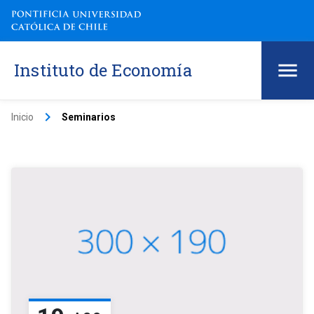
Instituto de Economía
keyboard_arrow_right
Inicio
Seminarios