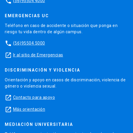
phone
(56)95504 4000
EMERGENCIAS UC
Teléfono en caso de accidente o situación que ponga en
riesgo tu vida dentro de algún campus.
phone
(56)95504 5000
launch
Ir al sitio de Emergencias
DISCRIMINACIÓN Y VIOLENCIA
Orientación y apoyo en casos de discriminación, violencia de
género o violencia sexual.
launch
Contacto para apoyo
launch
Más orientación
MEDIACIÓN UNIVERSITARIA