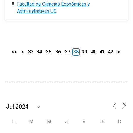
Facultad de Ciencias Económicas y
Administrativas UC
<<
<
33
34
35
36
37
38
39
40
41
42
>
L
M
M
J
V
S
D