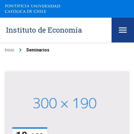
Instituto de Economía
keyboard_arrow_right
Inicio
Seminarios