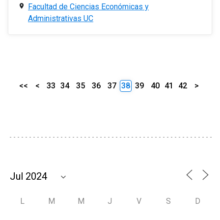
Facultad de Ciencias Económicas y
Administrativas UC
<<
<
33
34
35
36
37
38
39
40
41
42
>
L
M
M
J
V
S
D