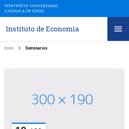
Instituto de Economía
keyboard_arrow_right
Inicio
Seminarios