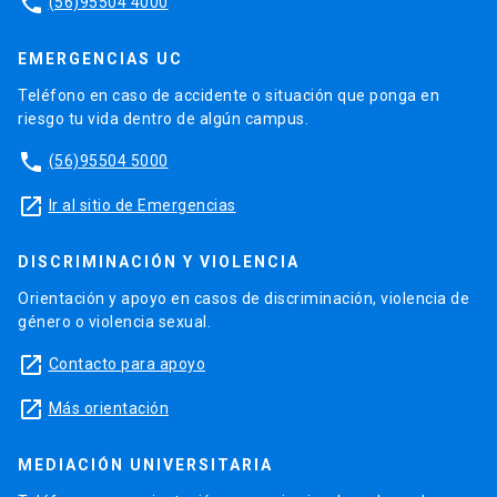
phone
(56)95504 4000
EMERGENCIAS UC
Teléfono en caso de accidente o situación que ponga en
riesgo tu vida dentro de algún campus.
phone
(56)95504 5000
launch
Ir al sitio de Emergencias
DISCRIMINACIÓN Y VIOLENCIA
Orientación y apoyo en casos de discriminación, violencia de
género o violencia sexual.
launch
Contacto para apoyo
launch
Más orientación
MEDIACIÓN UNIVERSITARIA