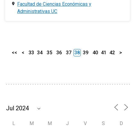
Facultad de Ciencias Económicas y
Administrativas UC
<<
<
33
34
35
36
37
38
39
40
41
42
>
L
M
M
J
V
S
D