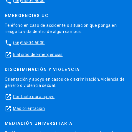
phone
(56)95504 4000
EMERGENCIAS UC
Teléfono en caso de accidente o situación que ponga en
riesgo tu vida dentro de algún campus.
phone
(56)95504 5000
launch
Ir al sitio de Emergencias
DISCRIMINACIÓN Y VIOLENCIA
Orientación y apoyo en casos de discriminación, violencia de
género o violencia sexual.
launch
Contacto para apoyo
launch
Más orientación
MEDIACIÓN UNIVERSITARIA