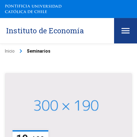
Instituto de Economía
keyboard_arrow_right
Inicio
Seminarios