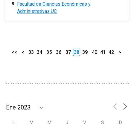
Facultad de Ciencias Económicas y
Administrativas UC
<<
<
33
34
35
36
37
38
39
40
41
42
>
L
M
M
J
V
S
D