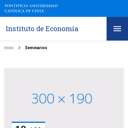
Instituto de Economía
keyboard_arrow_right
Inicio
Seminarios