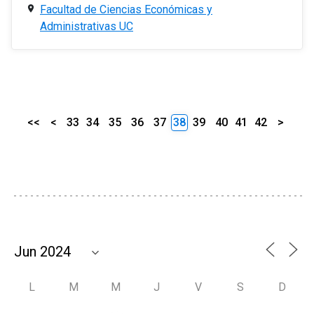
Facultad de Ciencias Económicas y
Administrativas UC
<<
<
33
34
35
36
37
38
39
40
41
42
>
L
M
M
J
V
S
D