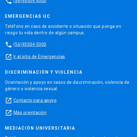
phone
(56)95504 4000
EMERGENCIAS UC
Teléfono en caso de accidente o situación que ponga en
riesgo tu vida dentro de algún campus.
phone
(56)95504 5000
launch
Ir al sitio de Emergencias
DISCRIMINACIÓN Y VIOLENCIA
Orientación y apoyo en casos de discriminación, violencia de
género o violencia sexual.
launch
Contacto para apoyo
launch
Más orientación
MEDIACIÓN UNIVERSITARIA