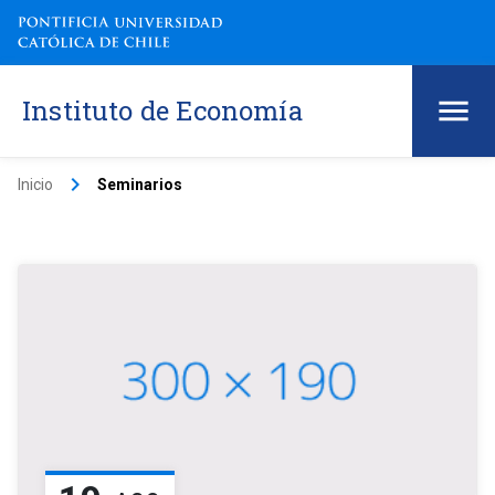
Instituto de Economía
keyboard_arrow_right
Inicio
Seminarios