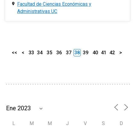
Facultad de Ciencias Económicas y
Administrativas UC
<<
<
33
34
35
36
37
38
39
40
41
42
>
L
M
M
J
V
S
D