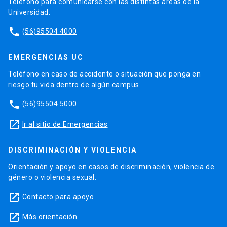
Teléfono para comunicarse con las distintas áreas de la
Universidad.
phone
(56)95504 4000
EMERGENCIAS UC
Teléfono en caso de accidente o situación que ponga en
riesgo tu vida dentro de algún campus.
phone
(56)95504 5000
launch
Ir al sitio de Emergencias
DISCRIMINACIÓN Y VIOLENCIA
Orientación y apoyo en casos de discriminación, violencia de
género o violencia sexual.
launch
Contacto para apoyo
launch
Más orientación