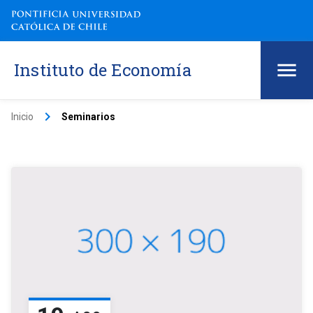
Instituto de Economía
keyboard_arrow_right
Inicio
Seminarios