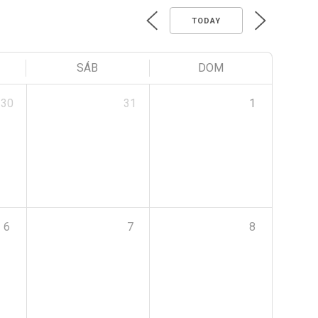
TODAY
SÁB
DOM
30
31
1
6
7
8