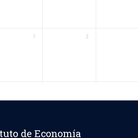
1
2
ituto de Economía