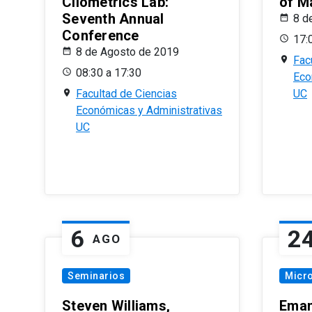
Cliometrics Lab:
of M
Seventh Annual
8 d
Conference
17:
8 de Agosto de 2019
Fac
08:30 a 17:30
Eco
Facultad de Ciencias
UC
Económicas y Administrativas
UC
6
2
AGO
Seminarios
Micr
Steven Williams,
Eman