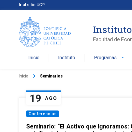
Ir al sitio UC
Institut
Facultad de Eco
Inicio
Instituto
Programas
arrow_drop_down
keyboard_arrow_right
Inicio
Seminarios
19
AGO
Conferencias
Seminario: “El Activo que Ignoramos: