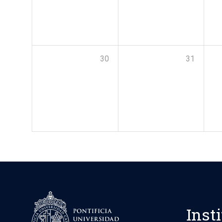
30
31
Inst