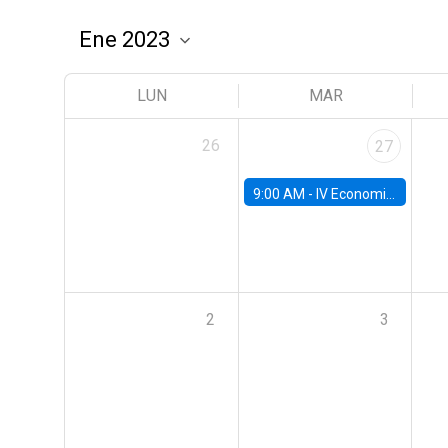
LUN
MAR
26
27
9:00 AM -
IV Economics Alumni Workshop
2
3