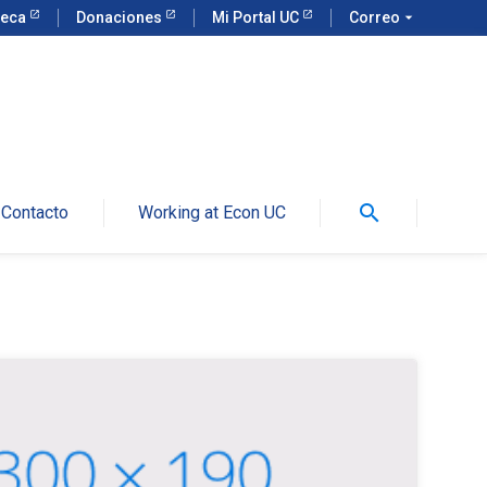
teca
Donaciones
Mi Portal UC
Correo
arrow_drop_down
search
Contacto
Working at Econ UC