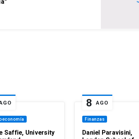
ia”
8
AGO
AGO
oeconomía
Finanzas
e Saffie, University
Daniel Paravisini,