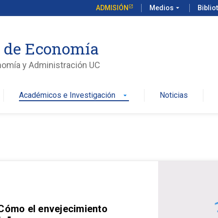
ADMISIÓN
Medios
arrow_drop_down
Biblio
o de Economía
nomía y Administración UC
Académicos e Investigación
Noticias
arrow_drop_down
 Cómo el envejecimiento