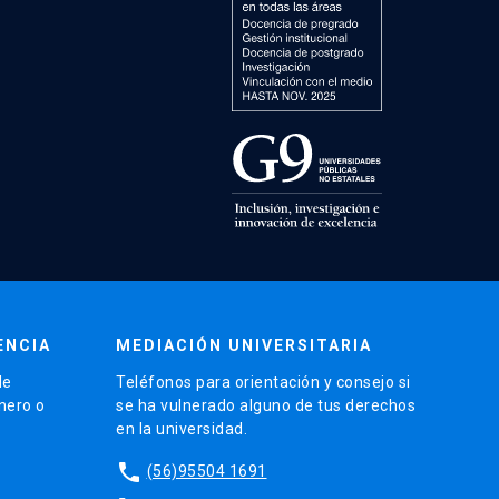
ENCIA
MEDIACIÓN UNIVERSITARIA
de
Teléfonos para orientación y consejo si
énero o
se ha vulnerado alguno de tus derechos
en la universidad.
phone
(56)95504 1691