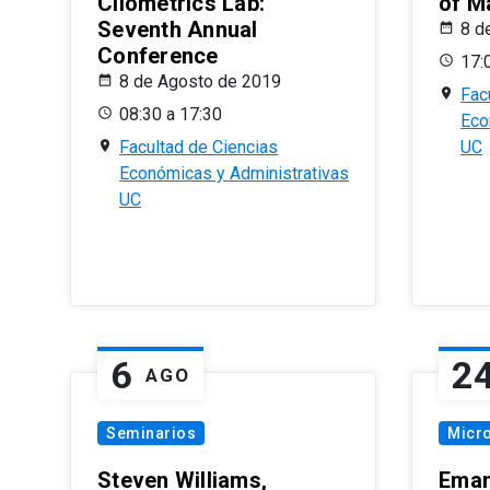
Cliometrics Lab:
of M
Seventh Annual
8 d
Conference
17:
8 de Agosto de 2019
Fac
08:30 a 17:30
Eco
Facultad de Ciencias
UC
Económicas y Administrativas
UC
6
2
AGO
Seminarios
Micr
Steven Williams,
Eman