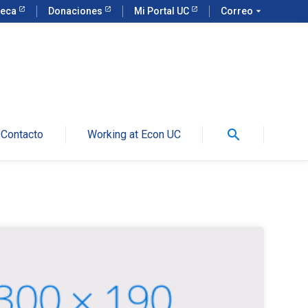
teca
Donaciones
Mi Portal UC
Correo
arrow_drop_down
search
Contacto
Working at Econ UC