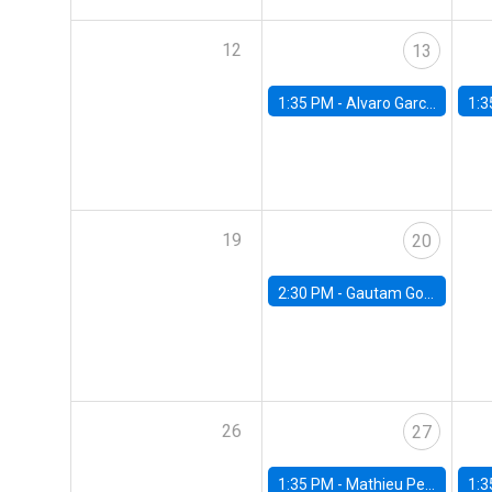
12
13
1:35 PM -
Alvaro Garcia-Marin, Universidad de Los Andes
1:3
19
20
2:30 PM -
Gautam Gowrisankaran, Columbia University
26
27
1:35 PM -
Mathieu Pedemonte, IDB
1:3