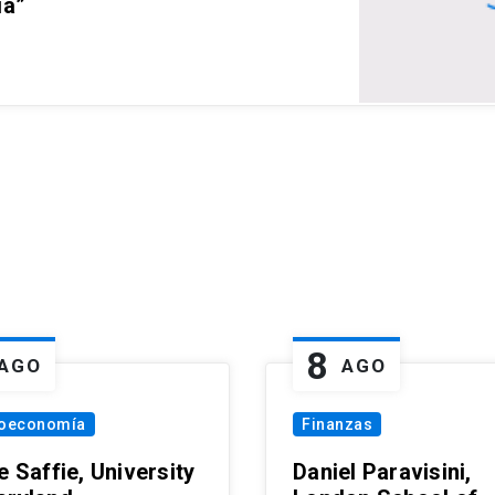
ia”
8
AGO
AGO
oeconomía
Finanzas
e Saffie, University
Daniel Paravisini,