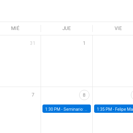
MIÉ
JUE
VIE
31
1
7
8
1:30 PM -
Seminario: “Recuperando la humanidad para progresar en la era de la IA»
1:35 PM -
Felipe Martínez, alumno Doctorado en Ec