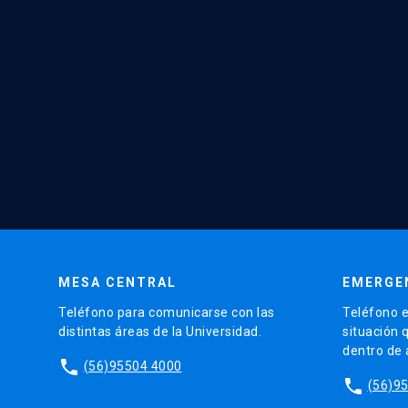
MESA CENTRAL
EMERGE
Teléfono para comunicarse con las
Teléfono e
distintas áreas de la Universidad.
situación 
dentro de
phone
(56)95504 4000
phone
(56)9