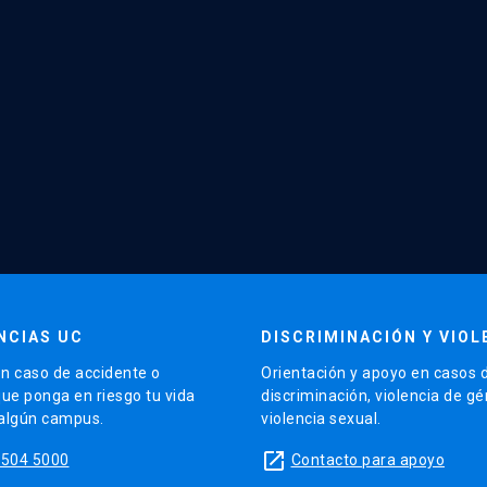
NCIAS UC
DISCRIMINACIÓN Y VIOL
n caso de accidente o
Orientación y apoyo en casos 
que ponga en riesgo tu vida
discriminación, violencia de g
 algún campus.
violencia sexual.
launch
5504 5000
Contacto para apoyo