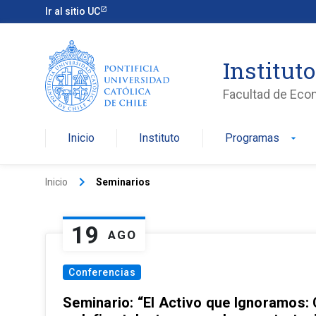
Ir al sitio UC
Institut
Facultad de Eco
Inicio
Instituto
Programas
arrow_drop_down
keyboard_arrow_right
Inicio
Seminarios
19
AGO
Conferencias
Seminario: “El Activo que Ignoramos: