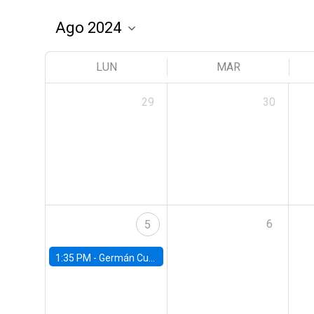
LUN
MAR
29
30
6
5
1:35 PM -
Germán Cubas, University of Houston