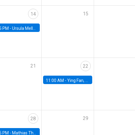
15
14
5 PM -
Ursula Mello, Insper - Institute of Education and Research
21
22
11:00 AM -
Ying Fan, University of Michigan
29
28
5 PM -
Mathias Thoenig, University of Lausanne