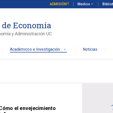
ADMISIÓN
Medios
arrow_drop_down
Biblio
o de Economía
nomía y Administración UC
Académicos e Investigación
Noticias
arrow_drop_down
 Cómo el envejecimiento