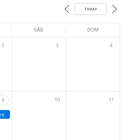
TODAY
SÁB
DOM
2
3
4
10
11
9
onomía UC