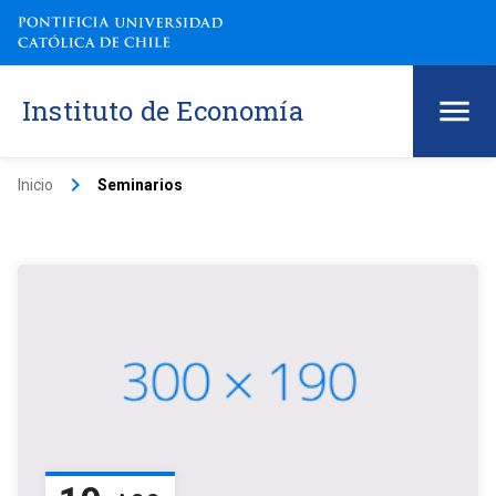
Instituto de Economía
keyboard_arrow_right
Inicio
Seminarios