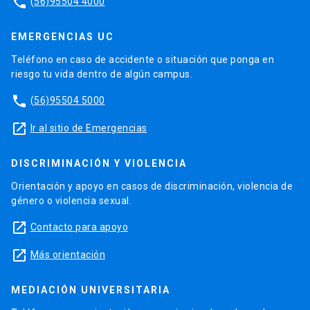
phone
(56)95504 4000
EMERGENCIAS UC
Teléfono en caso de accidente o situación que ponga en
riesgo tu vida dentro de algún campus.
phone
(56)95504 5000
launch
Ir al sitio de Emergencias
DISCRIMINACIÓN Y VIOLENCIA
Orientación y apoyo en casos de discriminación, violencia de
género o violencia sexual.
launch
Contacto para apoyo
launch
Más orientación
MEDIACIÓN UNIVERSITARIA