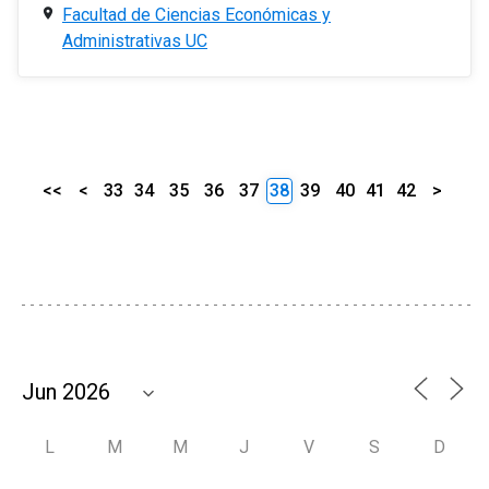
Facultad de Ciencias Económicas y
Administrativas UC
<<
<
33
34
35
36
37
38
39
40
41
42
>
L
M
M
J
V
S
D