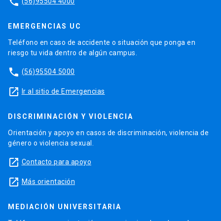
phone
(56)95504 4000
EMERGENCIAS UC
Teléfono en caso de accidente o situación que ponga en
riesgo tu vida dentro de algún campus.
phone
(56)95504 5000
launch
Ir al sitio de Emergencias
DISCRIMINACIÓN Y VIOLENCIA
Orientación y apoyo en casos de discriminación, violencia de
género o violencia sexual.
launch
Contacto para apoyo
launch
Más orientación
MEDIACIÓN UNIVERSITARIA