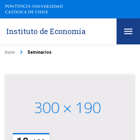
Instituto de Economía
keyboard_arrow_right
Inicio
Seminarios