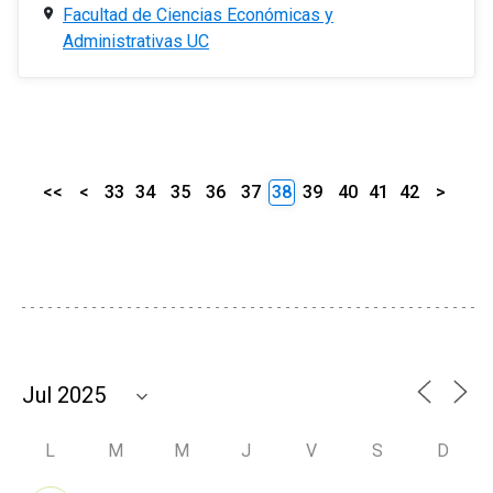
Facultad de Ciencias Económicas y
Administrativas UC
<<
<
33
34
35
36
37
38
39
40
41
42
>
L
M
M
J
V
S
D