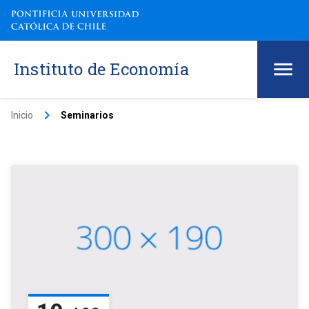
Instituto de Economía
keyboard_arrow_right
Inicio
Seminarios