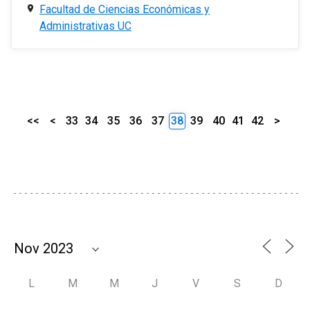
Facultad de Ciencias Económicas y
Administrativas UC
<<
<
33
34
35
36
37
38
39
40
41
42
>
L
M
M
J
V
S
D