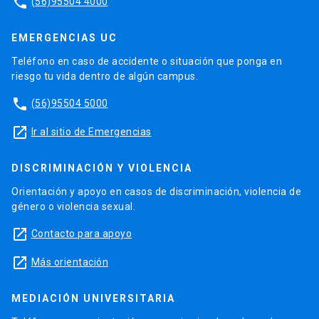
phone
(56)95504 4000
EMERGENCIAS UC
Teléfono en caso de accidente o situación que ponga en
riesgo tu vida dentro de algún campus.
phone
(56)95504 5000
launch
Ir al sitio de Emergencias
DISCRIMINACIÓN Y VIOLENCIA
Orientación y apoyo en casos de discriminación, violencia de
género o violencia sexual.
launch
Contacto para apoyo
launch
Más orientación
MEDIACIÓN UNIVERSITARIA