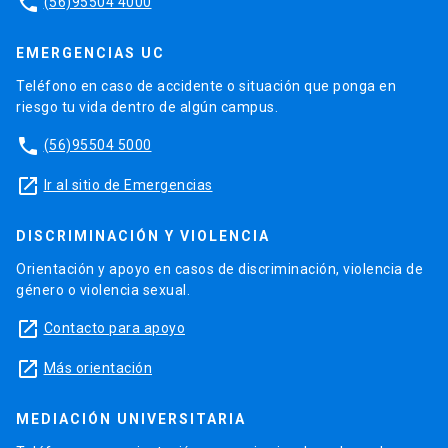
phone
(56)95504 4000
EMERGENCIAS UC
Teléfono en caso de accidente o situación que ponga en
riesgo tu vida dentro de algún campus.
phone
(56)95504 5000
launch
Ir al sitio de Emergencias
DISCRIMINACIÓN Y VIOLENCIA
Orientación y apoyo en casos de discriminación, violencia de
género o violencia sexual.
launch
Contacto para apoyo
launch
Más orientación
MEDIACIÓN UNIVERSITARIA