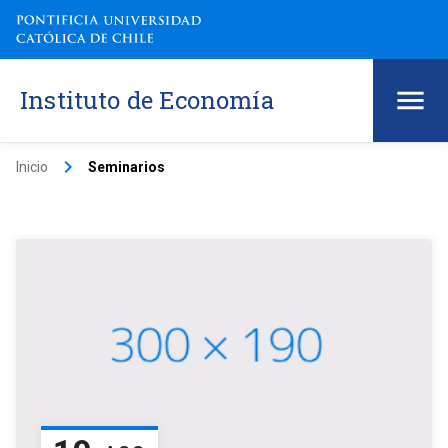
Instituto de Economía
keyboard_arrow_right
Inicio
Seminarios