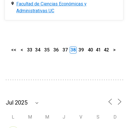
Facultad de Ciencias Económicas y
Administrativas UC
<<
<
33
34
35
36
37
38
39
40
41
42
>
L
M
M
J
V
S
D