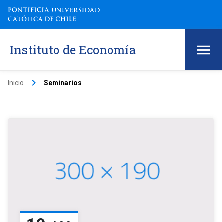
Instituto de Economía
keyboard_arrow_right
Inicio
Seminarios