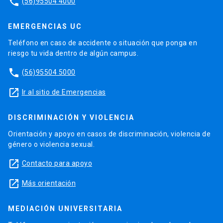
phone
(56)95504 4000
EMERGENCIAS UC
Teléfono en caso de accidente o situación que ponga en
riesgo tu vida dentro de algún campus.
phone
(56)95504 5000
launch
Ir al sitio de Emergencias
DISCRIMINACIÓN Y VIOLENCIA
Orientación y apoyo en casos de discriminación, violencia de
género o violencia sexual.
launch
Contacto para apoyo
launch
Más orientación
MEDIACIÓN UNIVERSITARIA