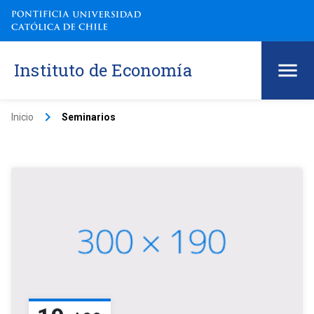
Instituto de Economía
keyboard_arrow_right
Inicio
Seminarios