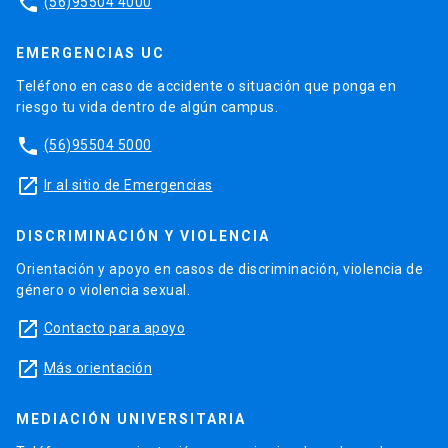
phone
(56)95504 4000
EMERGENCIAS UC
Teléfono en caso de accidente o situación que ponga en
riesgo tu vida dentro de algún campus.
phone
(56)95504 5000
launch
Ir al sitio de Emergencias
DISCRIMINACIÓN Y VIOLENCIA
Orientación y apoyo en casos de discriminación, violencia de
género o violencia sexual.
launch
Contacto para apoyo
launch
Más orientación
MEDIACIÓN UNIVERSITARIA