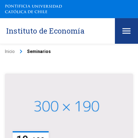
Instituto de Economía
keyboard_arrow_right
Inicio
Seminarios