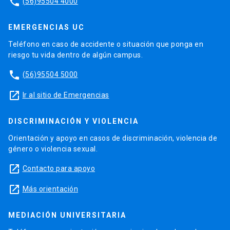
phone
(56)95504 4000
EMERGENCIAS UC
Teléfono en caso de accidente o situación que ponga en
riesgo tu vida dentro de algún campus.
phone
(56)95504 5000
launch
Ir al sitio de Emergencias
DISCRIMINACIÓN Y VIOLENCIA
Orientación y apoyo en casos de discriminación, violencia de
género o violencia sexual.
launch
Contacto para apoyo
launch
Más orientación
MEDIACIÓN UNIVERSITARIA