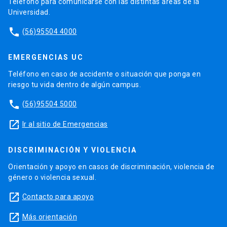
Teléfono para comunicarse con las distintas áreas de la
Universidad.
phone
(56)95504 4000
EMERGENCIAS UC
Teléfono en caso de accidente o situación que ponga en
riesgo tu vida dentro de algún campus.
phone
(56)95504 5000
launch
Ir al sitio de Emergencias
DISCRIMINACIÓN Y VIOLENCIA
Orientación y apoyo en casos de discriminación, violencia de
género o violencia sexual.
launch
Contacto para apoyo
launch
Más orientación