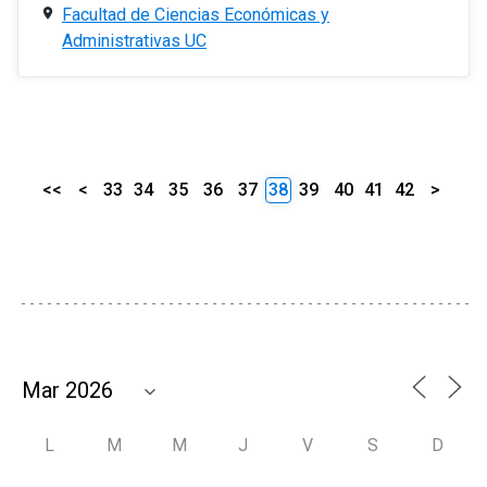
Facultad de Ciencias Económicas y
Administrativas UC
<<
<
33
34
35
36
37
38
39
40
41
42
>
L
M
M
J
V
S
D