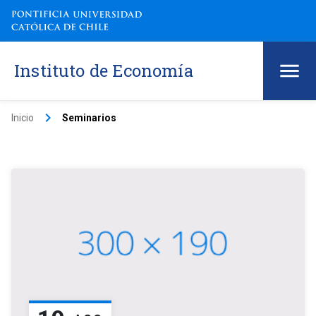
Instituto de Economía
keyboard_arrow_right
Inicio
Seminarios