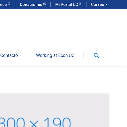
teca
Donaciones
Mi Portal UC
Correo
arrow_drop_down
search
Contacto
Working at Econ UC