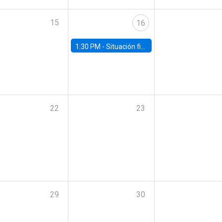
15
16
1:30 PM -
Situación fiscal: cierre 2025 y perspectivas de mediano plazo 2026–2030
22
23
29
30