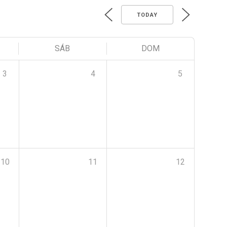
TODAY
SÁB
DOM
3
4
5
10
11
12