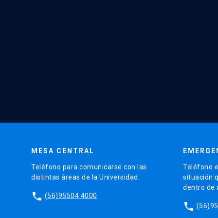
MESA CENTRAL
EMERGE
Teléfono para comunicarse con las
Teléfono e
distintas áreas de la Universidad.
situación 
dentro de
phone
(56)95504 4000
phone
(56)9