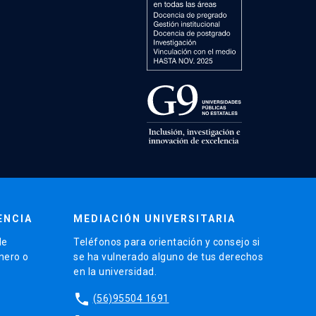
ENCIA
MEDIACIÓN UNIVERSITARIA
de
Teléfonos para orientación y consejo si
énero o
se ha vulnerado alguno de tus derechos
en la universidad.
phone
(56)95504 1691