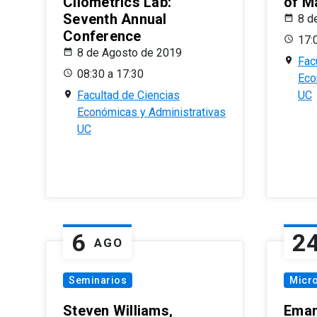
Cliometrics Lab:
of M
Seventh Annual
8 d
Conference
17:
8 de Agosto de 2019
Fac
08:30 a 17:30
Eco
Facultad de Ciencias
UC
Económicas y Administrativas
UC
6
2
AGO
Seminarios
Micr
Steven Williams,
Eman