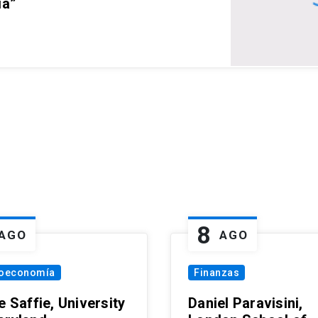
ia”
8
AGO
AGO
oeconomía
Finanzas
e Saffie, University
Daniel Paravisini,