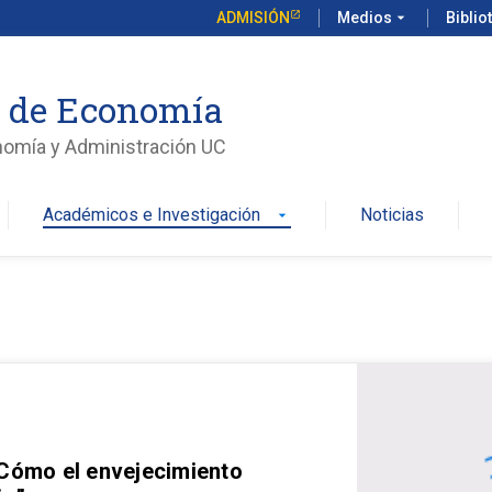
ADMISIÓN
Medios
arrow_drop_down
Biblio
o de Economía
nomía y Administración UC
Académicos e Investigación
Noticias
arrow_drop_down
 Cómo el envejecimiento