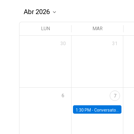
LUN
MAR
30
31
6
7
1:30 PM -
Conversatorio | Pobreza: La mirada de León XIV