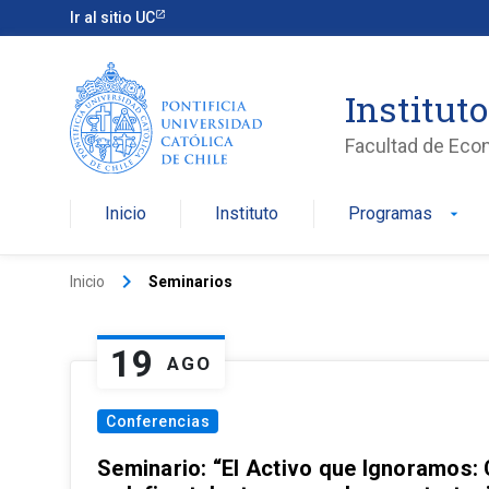
Ir al sitio UC
Institut
Facultad de Eco
Inicio
Instituto
Programas
arrow_drop_down
keyboard_arrow_right
Inicio
Seminarios
19
AGO
Conferencias
Seminario: “El Activo que Ignoramos: