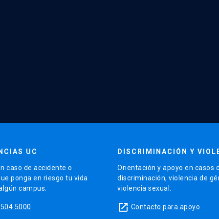
NCIAS UC
DISCRIMINACIÓN Y VIOL
n caso de accidente o
Orientación y apoyo en casos 
que ponga en riesgo tu vida
discriminación, violencia de g
 algún campus.
violencia sexual.
launch
5504 5000
Contacto para apoyo