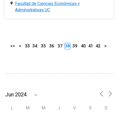
Facultad de Ciencias Económicas y
Administrativas UC
<<
<
33
34
35
36
37
38
39
40
41
42
>
L
M
M
J
V
S
D