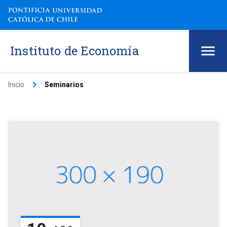
Instituto de Economía
keyboard_arrow_right
Inicio
Seminarios