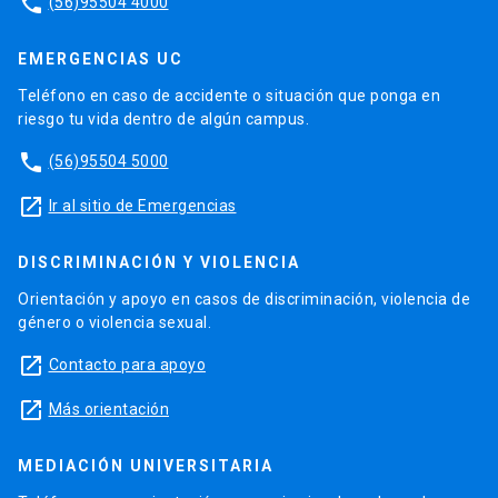
phone
(56)95504 4000
EMERGENCIAS UC
Teléfono en caso de accidente o situación que ponga en
riesgo tu vida dentro de algún campus.
phone
(56)95504 5000
launch
Ir al sitio de Emergencias
DISCRIMINACIÓN Y VIOLENCIA
Orientación y apoyo en casos de discriminación, violencia de
género o violencia sexual.
launch
Contacto para apoyo
launch
Más orientación
MEDIACIÓN UNIVERSITARIA