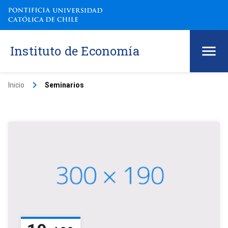
Instituto de Economía
keyboard_arrow_right
Inicio
Seminarios