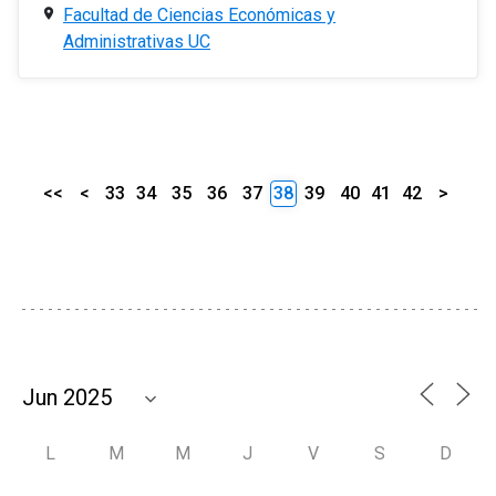
Facultad de Ciencias Económicas y
Administrativas UC
<<
<
33
34
35
36
37
38
39
40
41
42
>
L
M
M
J
V
S
D