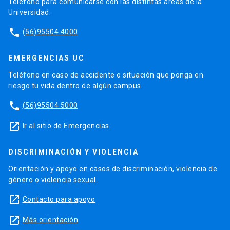
Teléfono para comunicarse con las distintas áreas de la
Universidad.
phone
(56)95504 4000
EMERGENCIAS UC
Teléfono en caso de accidente o situación que ponga en
riesgo tu vida dentro de algún campus.
phone
(56)95504 5000
launch
Ir al sitio de Emergencias
DISCRIMINACIÓN Y VIOLENCIA
Orientación y apoyo en casos de discriminación, violencia de
género o violencia sexual.
launch
Contacto para apoyo
launch
Más orientación