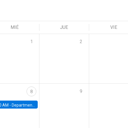
MIÉ
JUE
VIE
1
2
9
8
0 AM -
Department Seminar: James Robinson