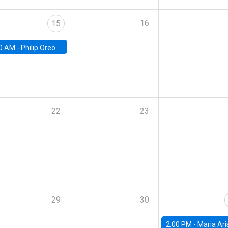
16
15
0 AM -
Philip Oreopolous, University of Toronto
22
23
29
30
2:00 PM -
Maria Aristizabal-Ramirez, FED