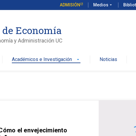
ADMISIÓN
Medios
arrow_drop_down
Biblio
o de Economía
nomía y Administración UC
Académicos e Investigación
Noticias
arrow_drop_down
 Cómo el envejecimiento