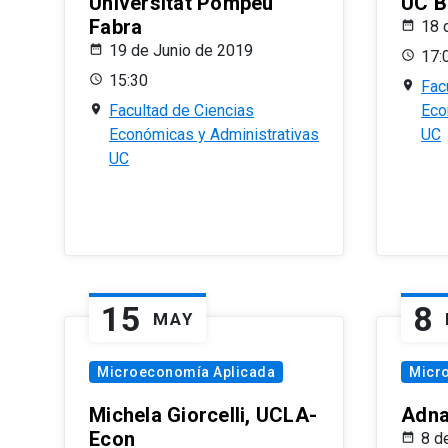
Universitat Pompeu
UC B
Fabra
18 
19 de Junio de 2019
17:
15:30
Fac
Facultad de Ciencias
Eco
Económicas y Administrativas
UC
UC
15
8
MAY
Microeconomía Aplicada
Micr
Michela Giorcelli, UCLA-
Adna
Econ
8 d