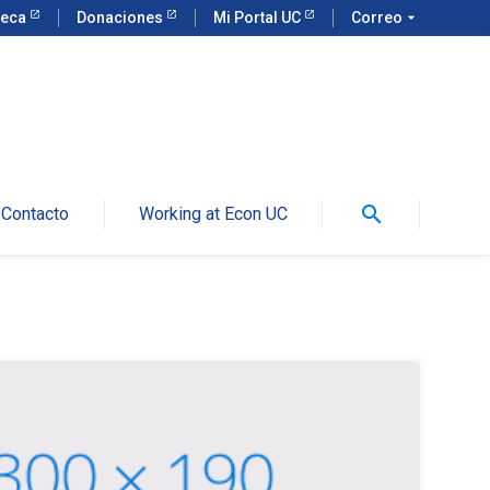
teca
Donaciones
Mi Portal UC
Correo
arrow_drop_down
search
Contacto
Working at Econ UC