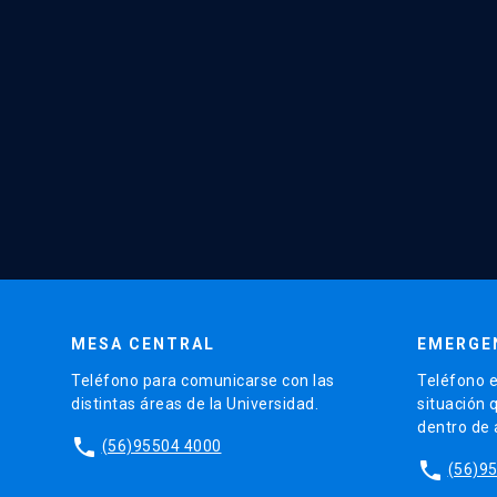
MESA CENTRAL
EMERGE
Teléfono para comunicarse con las
Teléfono e
distintas áreas de la Universidad.
situación 
dentro de
phone
(56)95504 4000
phone
(56)9