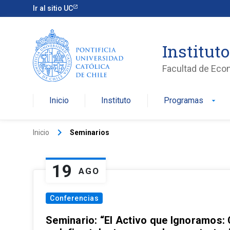
Ir al sitio UC
Institut
Facultad de Eco
Inicio
Instituto
Programas
arrow_drop_down
keyboard_arrow_right
Inicio
Seminarios
19
AGO
Conferencias
Seminario: “El Activo que Ignoramos: