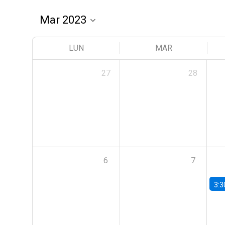
LUN
MAR
27
28
6
7
3:3