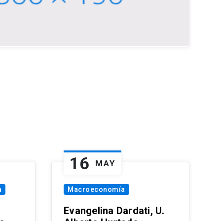
16
MAY
a
Macroeconomía
Evangelina Dardati, U.