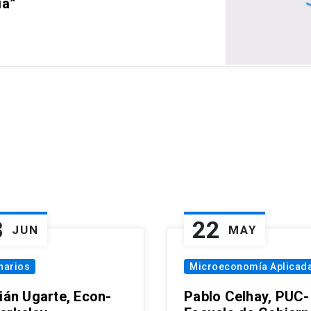
ia”
8
22
JUN
MAY
narios
Microeconomía Aplicad
tián Ugarte, Econ-
Pablo Celhay, PUC-