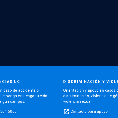
NCIAS UC
DISCRIMINACIÓN Y VIOL
n caso de accidente o
Orientación y apoyo en casos 
que ponga en riesgo tu vida
discriminación, violencia de g
 algún campus.
violencia sexual.
launch
5504 5000
Contacto para apoyo