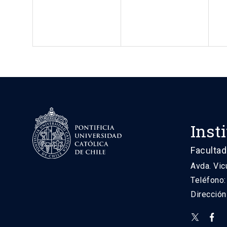
Inst
Facultad
Avda. Vic
Teléfono
Direcció