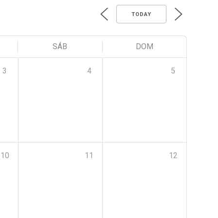
TODAY
SÁB
DOM
3
4
5
10
11
12