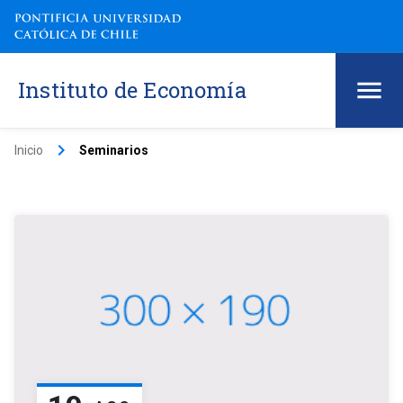
Instituto de Economía
keyboard_arrow_right
Inicio
Seminarios