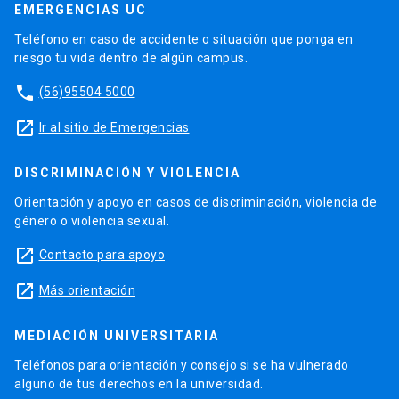
EMERGENCIAS UC
Teléfono en caso de accidente o situación que ponga en
riesgo tu vida dentro de algún campus.
phone
(56)95504 5000
launch
Ir al sitio de Emergencias
DISCRIMINACIÓN Y VIOLENCIA
Orientación y apoyo en casos de discriminación, violencia de
género o violencia sexual.
launch
Contacto para apoyo
launch
Más orientación
MEDIACIÓN UNIVERSITARIA
Teléfonos para orientación y consejo si se ha vulnerado
alguno de tus derechos en la universidad.