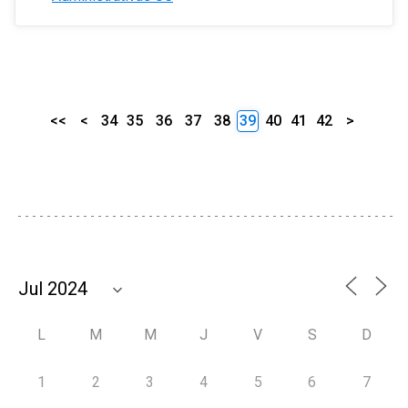
<<
<
34
35
36
37
38
39
40
41
42
>
L
M
M
J
V
S
D
1
2
3
4
5
6
7