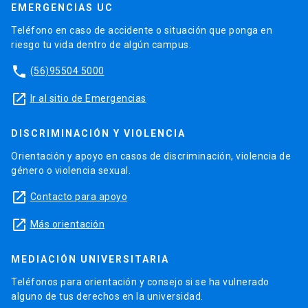
EMERGENCIAS UC
Teléfono en caso de accidente o situación que ponga en
riesgo tu vida dentro de algún campus.
phone
(56)95504 5000
launch
Ir al sitio de Emergencias
DISCRIMINACIÓN Y VIOLENCIA
Orientación y apoyo en casos de discriminación, violencia de
género o violencia sexual.
launch
Contacto para apoyo
launch
Más orientación
MEDIACIÓN UNIVERSITARIA
Teléfonos para orientación y consejo si se ha vulnerado
alguno de tus derechos en la universidad.