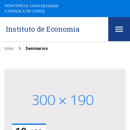
Instituto de Economía
keyboard_arrow_right
Inicio
Seminarios