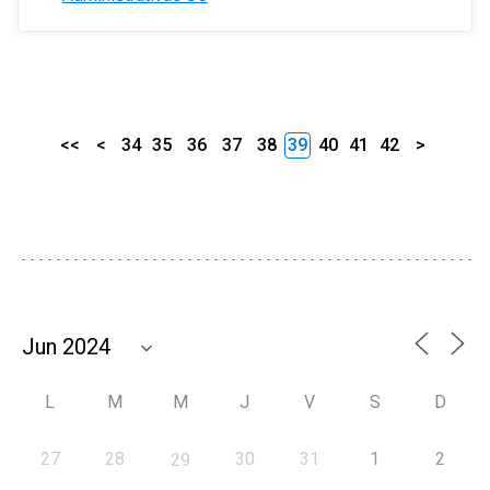
<<
<
34
35
36
37
38
39
40
41
42
>
L
M
M
J
V
S
D
27
28
30
31
1
2
29