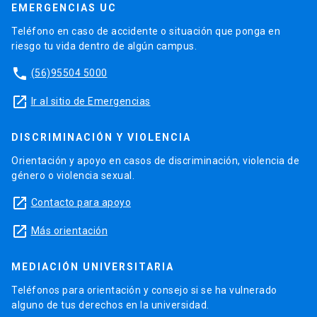
EMERGENCIAS UC
Teléfono en caso de accidente o situación que ponga en
riesgo tu vida dentro de algún campus.
phone
(56)95504 5000
launch
Ir al sitio de Emergencias
DISCRIMINACIÓN Y VIOLENCIA
Orientación y apoyo en casos de discriminación, violencia de
género o violencia sexual.
launch
Contacto para apoyo
launch
Más orientación
MEDIACIÓN UNIVERSITARIA
Teléfonos para orientación y consejo si se ha vulnerado
alguno de tus derechos en la universidad.