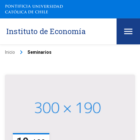
Instituto de Economía
keyboard_arrow_right
Inicio
Seminarios