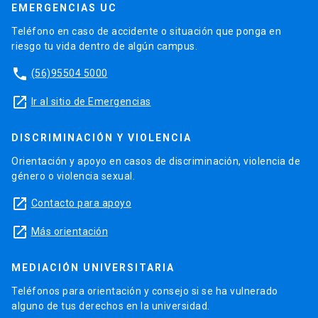
EMERGENCIAS UC
Teléfono en caso de accidente o situación que ponga en
riesgo tu vida dentro de algún campus.
phone
(56)95504 5000
launch
Ir al sitio de Emergencias
DISCRIMINACIÓN Y VIOLENCIA
Orientación y apoyo en casos de discriminación, violencia de
género o violencia sexual.
launch
Contacto para apoyo
launch
Más orientación
MEDIACIÓN UNIVERSITARIA
Teléfonos para orientación y consejo si se ha vulnerado
alguno de tus derechos en la universidad.