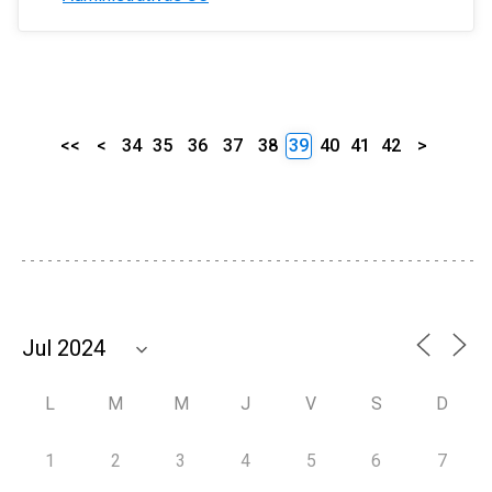
<<
<
34
35
36
37
38
39
40
41
42
>
L
M
M
J
V
S
D
1
2
3
4
5
6
7