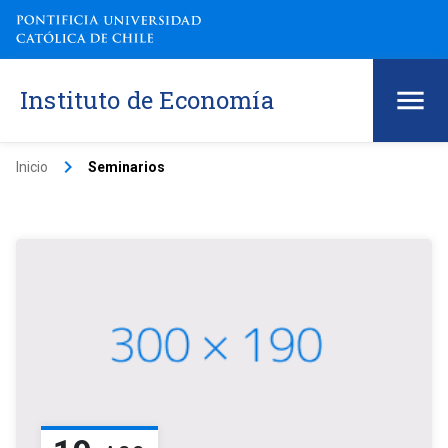
Instituto de Economía
keyboard_arrow_right
Inicio
Seminarios