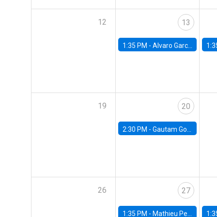
12
13
1:35 PM -
Alvaro Garcia-Marin, Universidad de Los Andes
1:3
19
20
2:30 PM -
Gautam Gowrisankaran, Columbia University
26
27
1:35 PM -
Mathieu Pedemonte, IDB
1:3