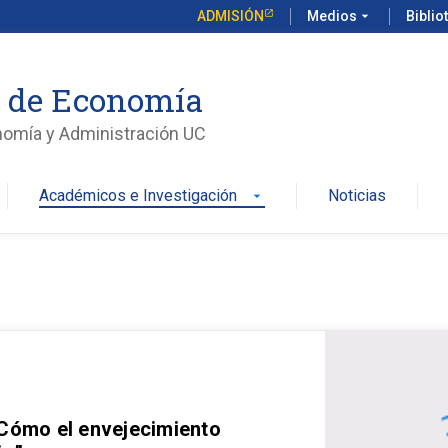
ADMISIÓN
Medios
arrow_drop_down
Biblio
o de Economía
nomía y Administración UC
Académicos e Investigación
Noticias
arrow_drop_down
 Cómo el envejecimiento