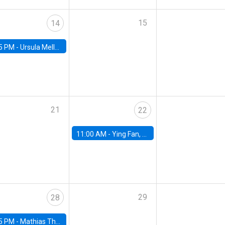
15
14
5 PM -
Ursula Mello, Insper - Institute of Education and Research
21
22
11:00 AM -
Ying Fan, University of Michigan
29
28
5 PM -
Mathias Thoenig, University of Lausanne