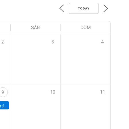
TODAY
SÁB
DOM
2
3
4
10
11
9
onomía UC