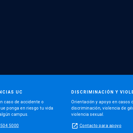
NCIAS UC
DISCRIMINACIÓN Y VIOL
n caso de accidente o
Orientación y apoyo en casos 
que ponga en riesgo tu vida
discriminación, violencia de g
 algún campus.
violencia sexual.
launch
5504 5000
Contacto para apoyo