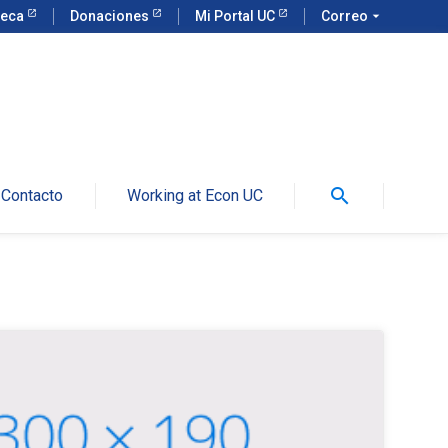
teca
Donaciones
Mi Portal UC
Correo
arrow_drop_down
search
Contacto
Working at Econ UC