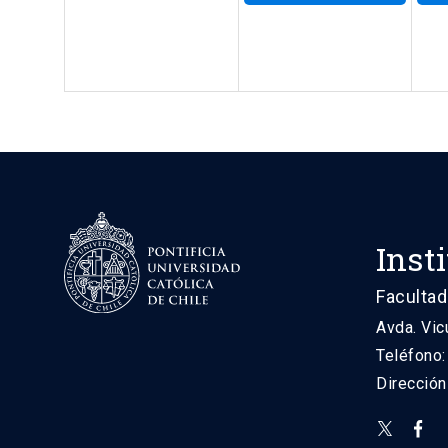
Inst
Facultad
Avda. Vic
Teléfono
Direcció