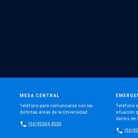
MESA CENTRAL
EMERGE
Teléfono para comunicarse con las
Teléfono e
distintas áreas de la Universidad.
situación 
dentro de
phone
(56)95504 4000
phone
(56)9