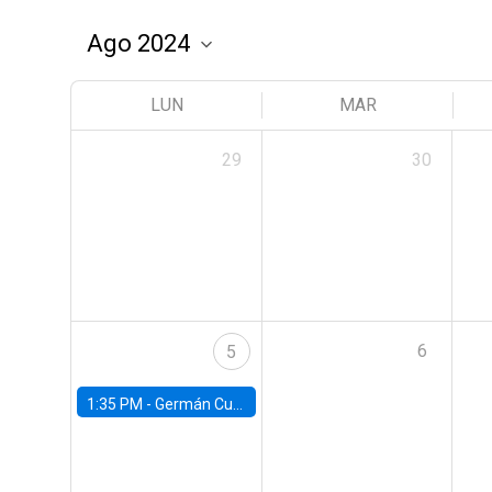
LUN
MAR
29
30
6
5
1:35 PM -
Germán Cubas, University of Houston