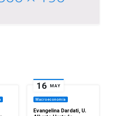
16
MAY
a
Macroeconomía
Evangelina Dardati, U.