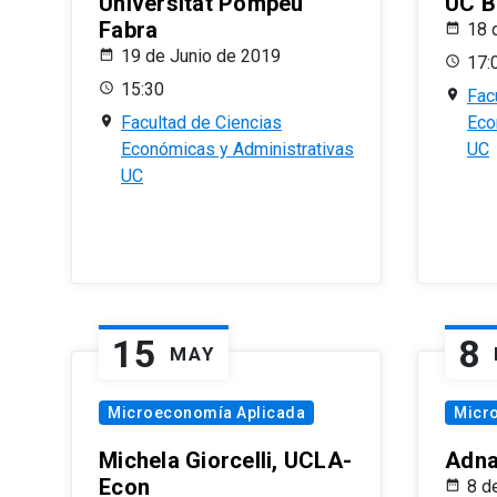
Universitat Pompeu
UC B
Fabra
18 
19 de Junio de 2019
17:
15:30
Fac
Facultad de Ciencias
Eco
Económicas y Administrativas
UC
UC
15
8
MAY
Microeconomía Aplicada
Micr
Michela Giorcelli, UCLA-
Adna
Econ
8 d