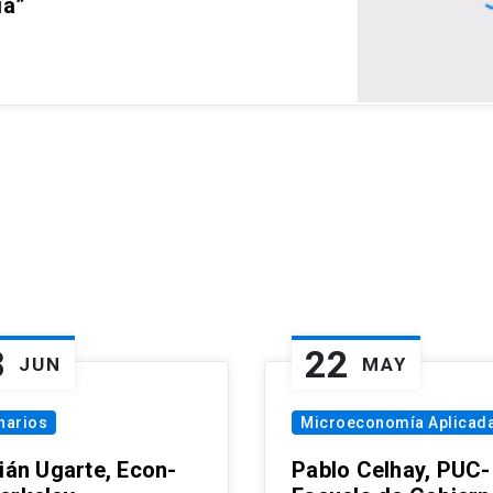
ia”
8
22
JUN
MAY
narios
Microeconomía Aplicad
tián Ugarte, Econ-
Pablo Celhay, PUC-