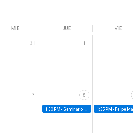
MIÉ
JUE
VIE
31
1
7
8
1:30 PM -
Seminario: “Recuperando la humanidad para progresar en la era de la IA»
1:35 PM -
Felipe Martínez, alumno Doctorado en Ec