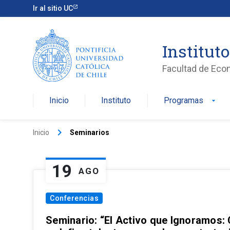
Ir al sitio UC
Institut
Facultad de Eco
Inicio
Instituto
Programas
arrow_drop_down
keyboard_arrow_right
Inicio
Seminarios
19
AGO
Conferencias
Seminario: “El Activo que Ignoramos: