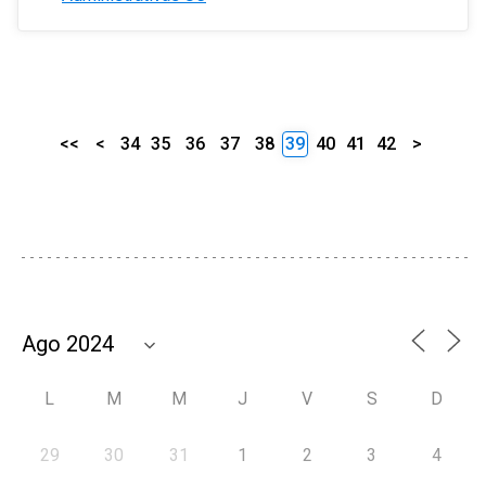
<<
<
34
35
36
37
38
39
40
41
42
>
L
M
M
J
V
S
D
29
30
31
1
2
3
4