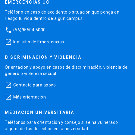
EMERGENCIAS UC
Teléfono en caso de accidente o situación que ponga en
riesgo tu vida dentro de algún campus.
phone
(56)95504 5000
launch
Ir al sitio de Emergencias
DISCRIMINACIÓN Y VIOLENCIA
Orientación y apoyo en casos de discriminación, violencia de
género o violencia sexual.
launch
Contacto para apoyo
launch
Más orientación
MEDIACIÓN UNIVERSITARIA
Teléfonos para orientación y consejo si se ha vulnerado
alguno de tus derechos en la universidad.