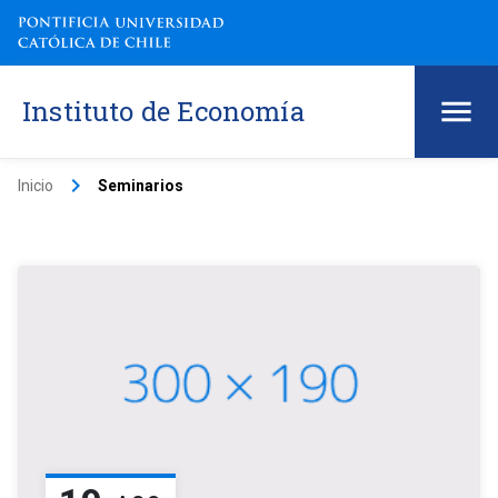
Instituto de Economía
keyboard_arrow_right
Inicio
Seminarios