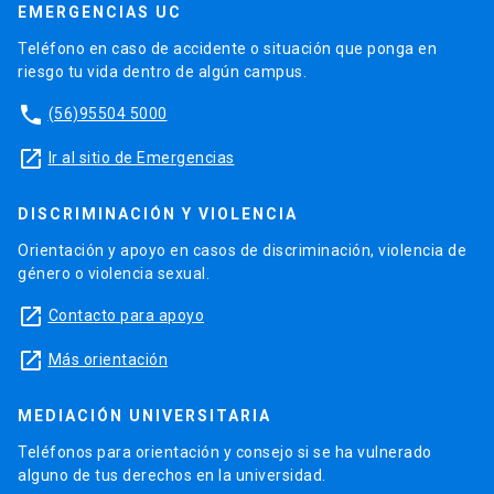
EMERGENCIAS UC
Teléfono en caso de accidente o situación que ponga en
riesgo tu vida dentro de algún campus.
phone
(56)95504 5000
launch
Ir al sitio de Emergencias
DISCRIMINACIÓN Y VIOLENCIA
Orientación y apoyo en casos de discriminación, violencia de
género o violencia sexual.
launch
Contacto para apoyo
launch
Más orientación
MEDIACIÓN UNIVERSITARIA
Teléfonos para orientación y consejo si se ha vulnerado
alguno de tus derechos en la universidad.