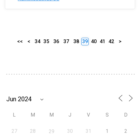
<<
<
34
35
36
37
38
39
40
41
42
>
L
M
M
J
V
S
D
27
28
30
31
1
2
29