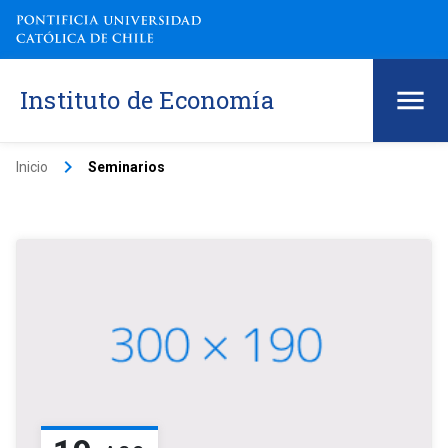
Instituto de Economía
keyboard_arrow_right
Inicio
Seminarios