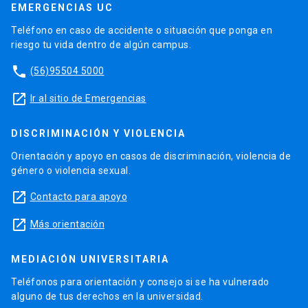
EMERGENCIAS UC
Teléfono en caso de accidente o situación que ponga en
riesgo tu vida dentro de algún campus.
phone
(56)95504 5000
launch
Ir al sitio de Emergencias
DISCRIMINACIÓN Y VIOLENCIA
Orientación y apoyo en casos de discriminación, violencia de
género o violencia sexual.
launch
Contacto para apoyo
launch
Más orientación
MEDIACIÓN UNIVERSITARIA
Teléfonos para orientación y consejo si se ha vulnerado
alguno de tus derechos en la universidad.