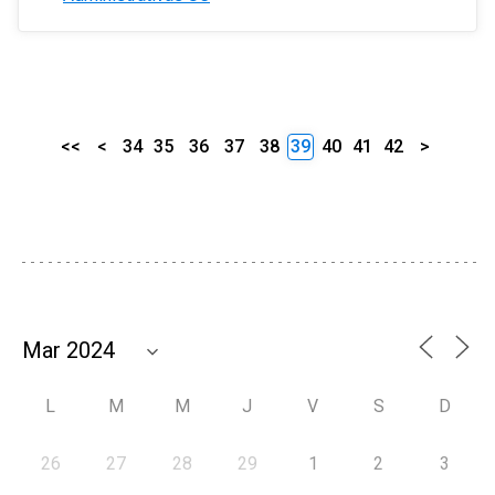
<<
<
34
35
36
37
38
39
40
41
42
>
L
M
M
J
V
S
D
26
27
28
29
1
2
3