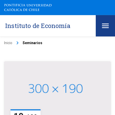
Instituto de Economía
keyboard_arrow_right
Inicio
Seminarios