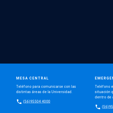
MESA CENTRAL
EMERGE
Teléfono para comunicarse con las
Teléfono e
distintas áreas de la Universidad.
situación 
dentro de
phone
(56)95504 4000
phone
(56)9