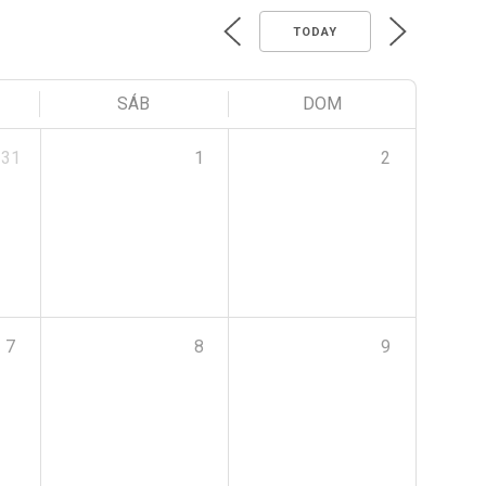
TODAY
SÁB
DOM
31
1
2
7
8
9