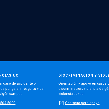
NCIAS UC
DISCRIMINACIÓN Y VIOL
n caso de accidente o
Orientación y apoyo en casos 
que ponga en riesgo tu vida
discriminación, violencia de g
 algún campus.
violencia sexual.
launch
5504 5000
Contacto para apoyo