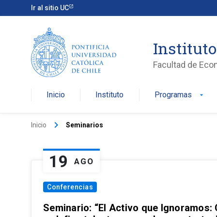
Ir al sitio UC
Institut
Facultad de Eco
Inicio
Instituto
Programas
arrow_drop_down
keyboard_arrow_right
Inicio
Seminarios
19
AGO
Conferencias
Seminario: “El Activo que Ignoramos: