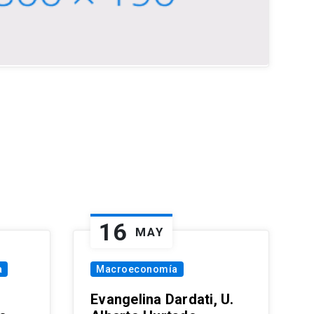
16
MAY
a
Macroeconomía
Evangelina Dardati, U.