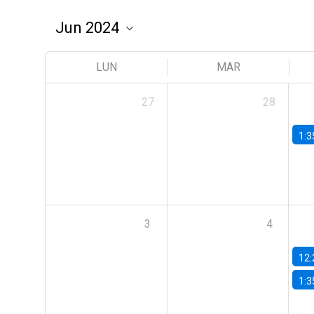
LUN
MAR
27
28
1:3
3
4
12:
1:3