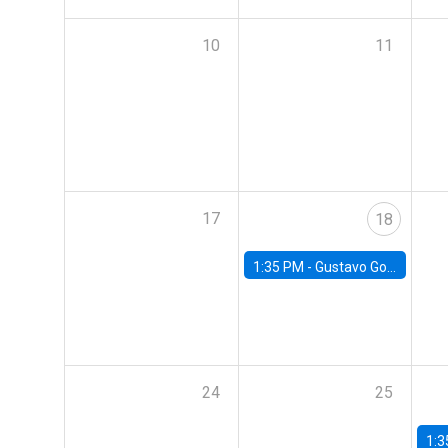
10
11
17
18
1:35 PM -
Gustavo González, Banco Central de Chile
24
25
1:3