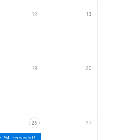
12
13
19
20
27
26
5 PM -
Fernanda Rojas Ampuero, University of Wisconsin-Madison