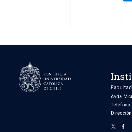
Inst
Facultad
Avda. Vic
Teléfono
Direcció