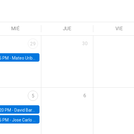
MIÉ
JUE
VIE
30
29
5 PM -
Mateo Uribe-Castro, Universidad de los Andes (Colombia)
6
5
20 PM -
David Bardey, Universidad de los Andes - CEDE
5 PM -
Jose Carlo Bermudez, UC (ME) & World Bank