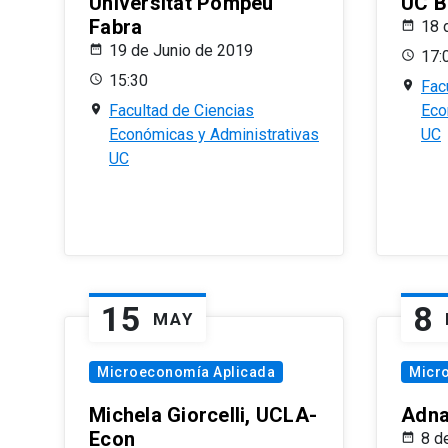
Universitat Pompeu
UC B
Fabra
18 
19 de Junio de 2019
17:
15:30
Fac
Facultad de Ciencias
Eco
Económicas y Administrativas
UC
UC
15
8
MAY
Microeconomía Aplicada
Micr
Michela Giorcelli, UCLA-
Adna
Econ
8 d