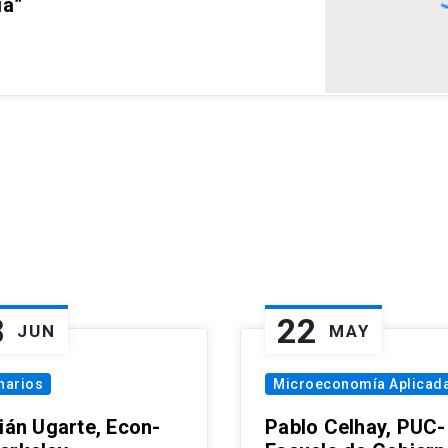
ia”
8
22
JUN
MAY
narios
Microeconomía Aplicad
tián Ugarte, Econ-
Pablo Celhay, PUC-