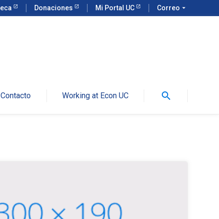
teca
Donaciones
Mi Portal UC
Correo
arrow_drop_down
search
Contacto
Working at Econ UC