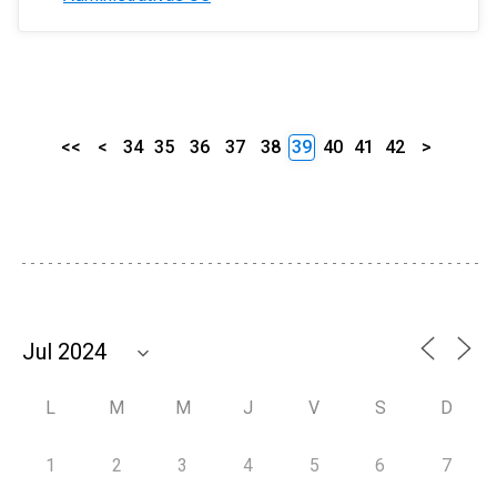
<<
<
34
35
36
37
38
39
40
41
42
>
L
M
M
J
V
S
D
1
2
3
4
5
6
7