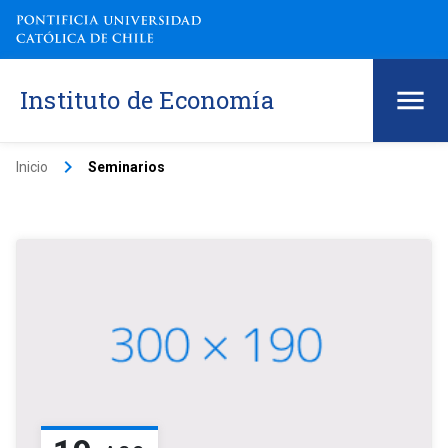
Instituto de Economía
keyboard_arrow_right
Inicio
Seminarios