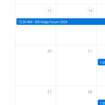
13
14
12:00 AM -
XIX Ridge Forum 2024
20
21
1:3
27
28
1:3