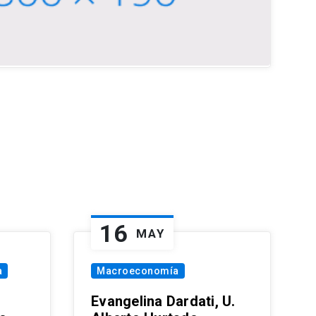
16
MAY
a
Macroeconomía
Evangelina Dardati, U.