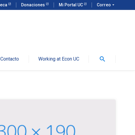
teca
Donaciones
Mi Portal UC
Correo
arrow_drop_down
search
Contacto
Working at Econ UC