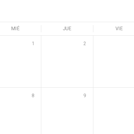
MIÉ
JUE
VIE
1
2
8
9