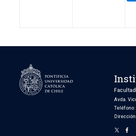
Inst
Facultad
Avda. Vic
Teléfono
Direcció