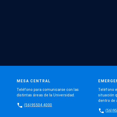
MESA CENTRAL
EMERGE
Teléfono para comunicarse con las
Teléfono e
distintas áreas de la Universidad.
situación 
dentro de
phone
(56)95504 4000
phone
(56)9