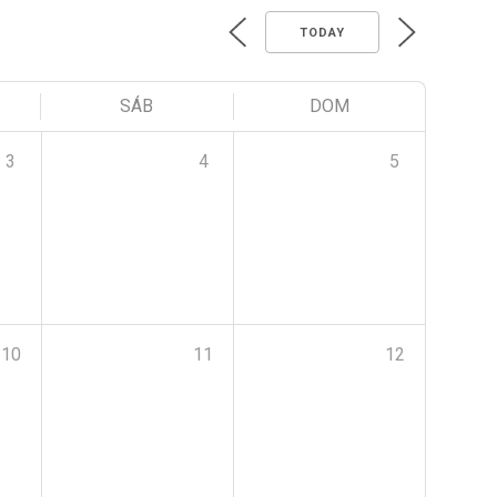
TODAY
SÁB
DOM
3
4
5
10
11
12