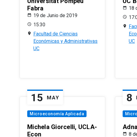
Universitat Pompeu
UC B
Fabra
18 
19 de Junio de 2019
17:
15:30
Fac
Facultad de Ciencias
Eco
Económicas y Administrativas
UC
UC
15
8
MAY
Microeconomía Aplicada
Micr
Michela Giorcelli, UCLA-
Adna
Econ
8 d