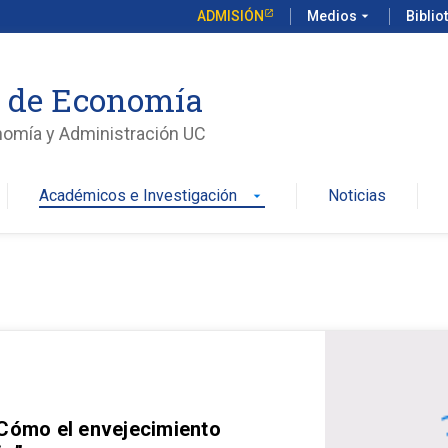
ADMISIÓN
Medios
arrow_drop_down
Biblio
o de Economía
nomía y Administración UC
Académicos e Investigación
Noticias
arrow_drop_down
 Cómo el envejecimiento