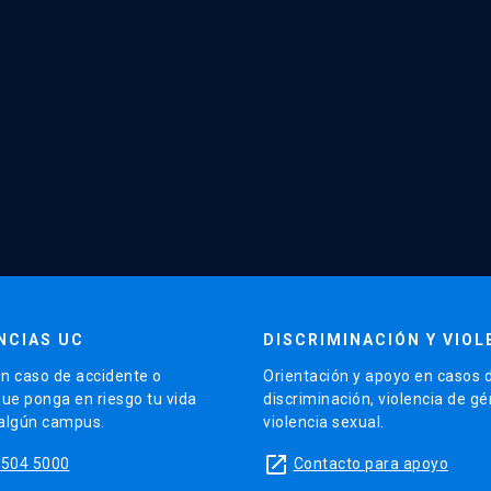
NCIAS UC
DISCRIMINACIÓN Y VIOL
n caso de accidente o
Orientación y apoyo en casos 
que ponga en riesgo tu vida
discriminación, violencia de g
 algún campus.
violencia sexual.
launch
5504 5000
Contacto para apoyo