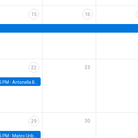
15
16
23
22
5 PM -
Antonella Bancalari, Institute for Fiscal Studies (IFS) and Research Associate at University College London (UCL)
30
29
5 PM -
Mateo Uribe-Castro, Universidad de los Andes (Colombia)