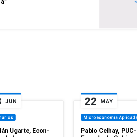
ia”
8
22
JUN
MAY
narios
Microeconomía Aplicad
tián Ugarte, Econ-
Pablo Celhay, PUC-