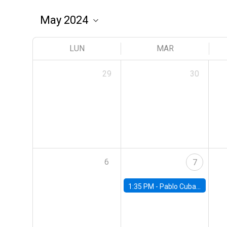
LUN
MAR
29
30
6
7
1:35 PM -
Pablo Cuba, FED Board