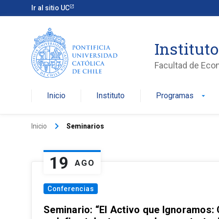
Ir al sitio UC
Institut
Facultad de Eco
Inicio
Instituto
Programas
arrow_drop_down
keyboard_arrow_right
Inicio
Seminarios
19
AGO
Conferencias
Seminario: “El Activo que Ignoramos: