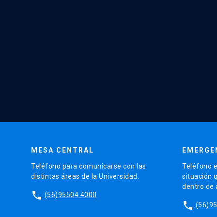
MESA CENTRAL
EMERGE
Teléfono para comunicarse con las
Teléfono e
distintas áreas de la Universidad.
situación 
dentro de
phone
(56)95504 4000
phone
(56)9