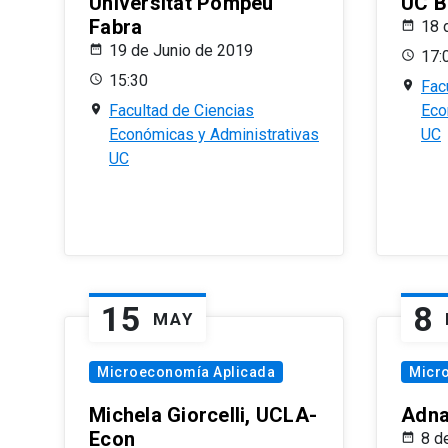
Universitat Pompeu
UC B
Fabra
18 
19 de Junio de 2019
17:
15:30
Fac
Facultad de Ciencias
Eco
Económicas y Administrativas
UC
UC
15
8
MAY
Microeconomía Aplicada
Micr
Michela Giorcelli, UCLA-
Adna
Econ
8 d