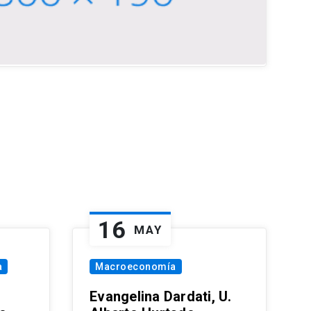
16
MAY
a
Macroeconomía
Evangelina Dardati, U.