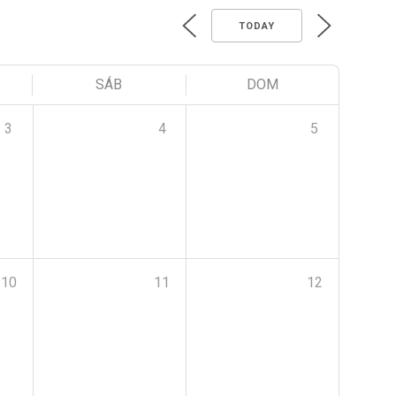
TODAY
SÁB
DOM
3
4
5
10
11
12