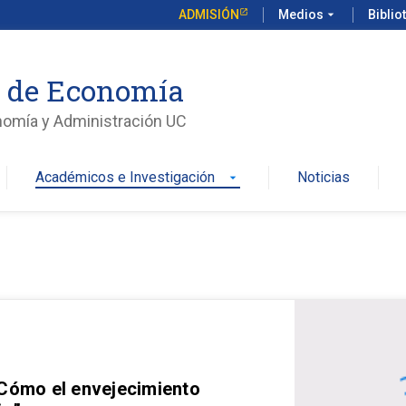
ADMISIÓN
Medios
arrow_drop_down
Biblio
o de Economía
nomía y Administración UC
Académicos e Investigación
Noticias
arrow_drop_down
 Cómo el envejecimiento