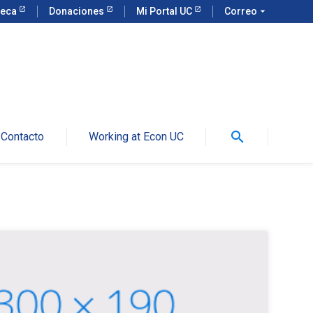
teca
Donaciones
Mi Portal UC
Correo
arrow_drop_down
search
Contacto
Working at Econ UC