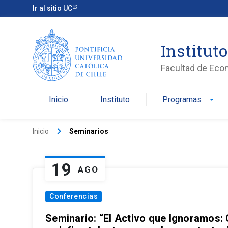
Ir al sitio UC
Institut
Facultad de Eco
Inicio
Instituto
Programas
arrow_drop_down
keyboard_arrow_right
Inicio
Seminarios
19
AGO
Conferencias
Seminario: “El Activo que Ignoramos: