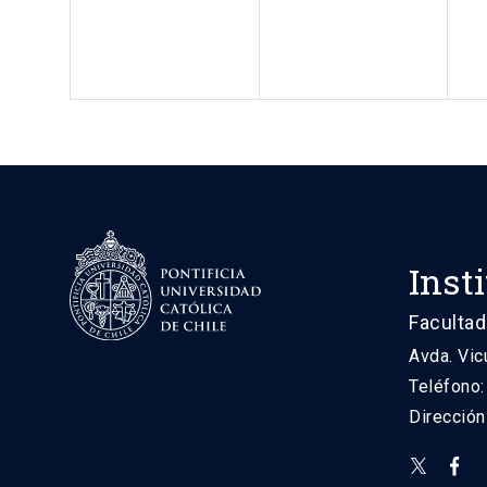
Inst
Facultad
Avda. Vic
Teléfono
Direcció