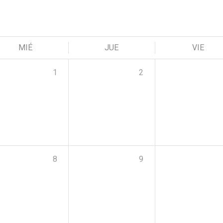
MIÉ
JUE
VIE
1
2
8
9