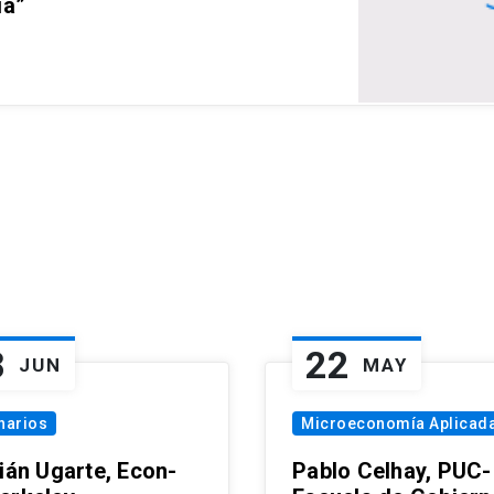
ia”
8
22
JUN
MAY
narios
Microeconomía Aplicad
tián Ugarte, Econ-
Pablo Celhay, PUC-