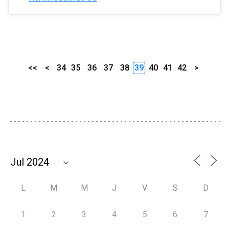
<<
<
34
35
36
37
38
39
40
41
42
>
L
M
M
J
V
S
D
1
2
3
4
5
6
7