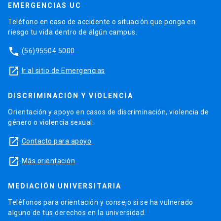
EMERGENCIAS UC
Teléfono en caso de accidente o situación que ponga en
riesgo tu vida dentro de algún campus.
phone
(56)95504 5000
launch
Ir al sitio de Emergencias
DISCRIMINACIÓN Y VIOLENCIA
Orientación y apoyo en casos de discriminación, violencia de
género o violencia sexual.
launch
Contacto para apoyo
launch
Más orientación
MEDIACIÓN UNIVERSITARIA
Teléfonos para orientación y consejo si se ha vulnerado
alguno de tus derechos en la universidad.