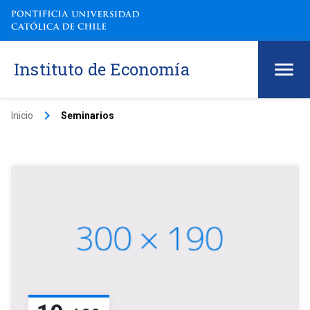
Instituto de Economía
keyboard_arrow_right
Inicio
Seminarios