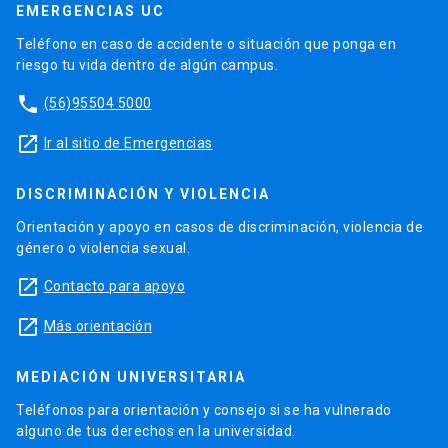
EMERGENCIAS UC
Teléfono en caso de accidente o situación que ponga en
riesgo tu vida dentro de algún campus.
phone
(56)95504 5000
launch
Ir al sitio de Emergencias
DISCRIMINACIÓN Y VIOLENCIA
Orientación y apoyo en casos de discriminación, violencia de
género o violencia sexual.
launch
Contacto para apoyo
launch
Más orientación
MEDIACIÓN UNIVERSITARIA
Teléfonos para orientación y consejo si se ha vulnerado
alguno de tus derechos en la universidad.