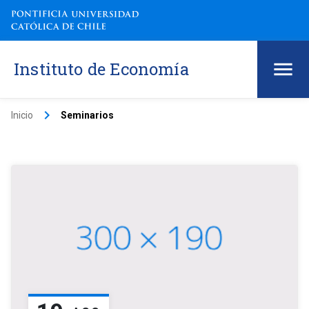
Instituto de Economía
keyboard_arrow_right
Inicio
Seminarios