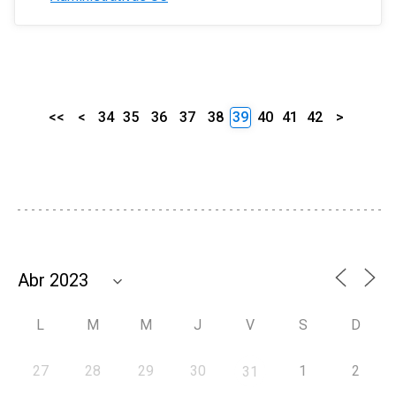
<<
<
34
35
36
37
38
39
40
41
42
>
L
M
M
J
V
S
D
27
28
29
30
1
2
31