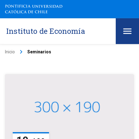
Instituto de Economía
keyboard_arrow_right
Inicio
Seminarios