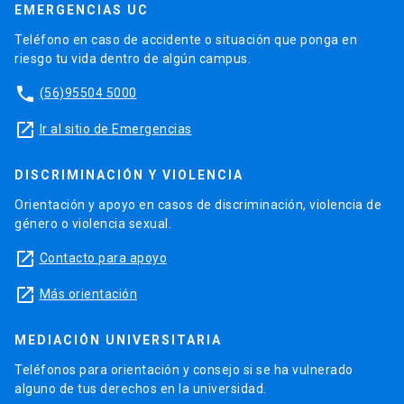
EMERGENCIAS UC
Teléfono en caso de accidente o situación que ponga en
riesgo tu vida dentro de algún campus.
phone
(56)95504 5000
launch
Ir al sitio de Emergencias
DISCRIMINACIÓN Y VIOLENCIA
Orientación y apoyo en casos de discriminación, violencia de
género o violencia sexual.
launch
Contacto para apoyo
launch
Más orientación
MEDIACIÓN UNIVERSITARIA
Teléfonos para orientación y consejo si se ha vulnerado
alguno de tus derechos en la universidad.