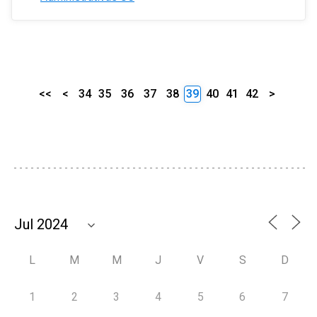
<<
<
34
35
36
37
38
39
40
41
42
>
L
M
M
J
V
S
D
1
2
3
4
5
6
7